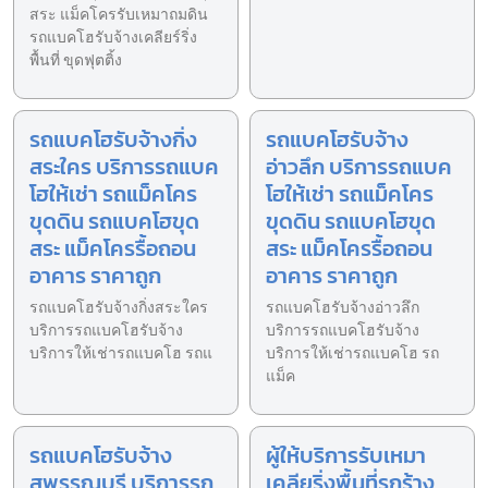
สระ แม็คโครรับเหมาถมดิน
รถแบคโฮรับจ้างเคลียร์ริ่ง
พื้นที่ ขุดฟุตติ้ง
รถแบคโฮรับจ้างกิ่ง
รถแบคโฮรับจ้าง
สระใคร บริการรถแบค
อ่าวลึก บริการรถแบค
โฮให้เช่า รถแม็คโคร
โฮให้เช่า รถแม็คโคร
ขุดดิน รถแบคโฮขุด
ขุดดิน รถแบคโฮขุด
สระ แม็คโครรื้อถอน
สระ แม็คโครรื้อถอน
อาคาร ราคาถูก
อาคาร ราคาถูก
รถแบคโฮรับจ้างกิ่งสระใคร
รถแบคโฮรับจ้างอ่าวลึก
บริการรถแบคโฮรับจ้าง
บริการรถแบคโฮรับจ้าง
บริการให้เช่ารถแบคโฮ รถแ
บริการให้เช่ารถแบคโฮ รถ
แม็ค
รถแบคโฮรับจ้าง
ผู้ให้บริการรับเหมา
สุพรรณบุรี บริการรถ
เคลียริ่งพื้นที่รกร้าง