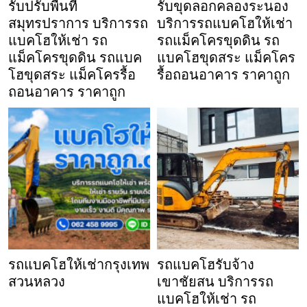
รับปรับพื้นที่
รับขุดลอกคลองระนอง
สมุทรปราการ บริการรถ
บริการรถแบคโฮให้เช่า
แบคโฮให้เช่า รถ
รถแม็คโครขุดดิน รถ
แม็คโครขุดดิน รถแบค
แบคโฮขุดสระ แม็คโคร
โฮขุดสระ แม็คโครรื้อ
รื้อถอนอาคาร ราคาถูก
ถอนอาคาร ราคาถูก
รถแบคโฮให้เช่ากรุงเทพ
รถแบคโฮรับจ้าง
สวนหลวง
เขาชัยสน บริการรถ
แบคโฮให้เช่า รถ