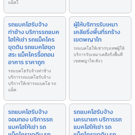
แม็คโ
รถแบคโฮรับจ้าง
ผู้ให้บริการรับเหมา
ท่าช้าง บริการรถแบค
เคลียริ่งพื้นที่รกร้าง
โฮให้เช่า รถแม็คโคร
เขตพญาไท
ขุดดิน รถแบคโฮขุด
รถแบคโฮให้เช่ากรุงเทพผู้ให้
สระ แม็คโครรื้อถอน
บริการรับเหมาเคลียริ่งพื้นที่
อาคาร ราคาถูก
เขตพญาไท สังว
รถแบคโฮรับจ้างท่าช้าง
บริการรถแบคโฮรับจ้าง
บริการให้เช่ารถแบคโฮ รถ
แม็ค
รถแบคโฮรับจ้าง
รถแบคโฮรับจ้าง
จอมทอง บริการรถ
นครนายก บริการรถ
แบคโฮให้เช่า รถ
แบคโฮให้เช่า รถ
แม็คโครขุดดิน รถ
แม็คโครขุดดิน รถ