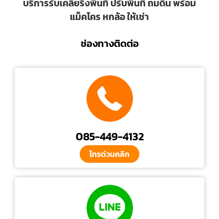
บริการรับเคลียริ่งพื้นที่ ปรับพื้นที่ ถมดิน พร้อม
แม็คโคร หกล้อ ให้เช่า
ช่องทางติดต่อ
085-449-4132
โทรด่วนคลิก