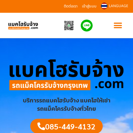
ติดต่อเรา
เข้าสู่ระบบ
LANGUAGE
บริการรถแบคโฮรับจ้าง แบคโฮให้เช่า
รถแม็คโครรับจ้างทั่วไทย
085-449-4132