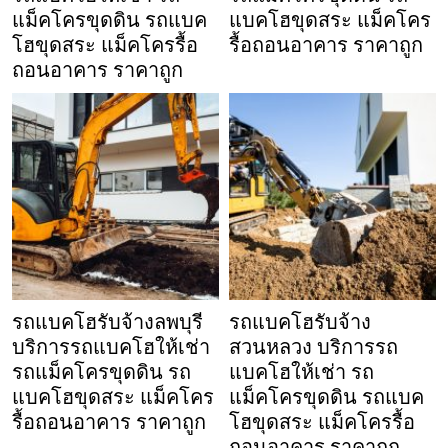
แม็คโครขุดดิน รถแบค
แบคโฮขุดสระ แม็คโคร
โฮขุดสระ แม็คโครรื้อ
รื้อถอนอาคาร ราคาถูก
ถอนอาคาร ราคาถูก
รถแบคโฮรับจ้างลพบุรี
รถแบคโฮรับจ้าง
บริการรถแบคโฮให้เช่า
สวนหลวง บริการรถ
รถแม็คโครขุดดิน รถ
แบคโฮให้เช่า รถ
แบคโฮขุดสระ แม็คโคร
แม็คโครขุดดิน รถแบค
รื้อถอนอาคาร ราคาถูก
โฮขุดสระ แม็คโครรื้อ
ถอนอาคาร ราคาถูก