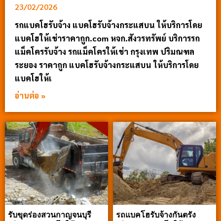
23/02/2026
รถแบคโฮรับจ้าง แบคโฮรับจ้างกระแสบน ให้บริการโดย
แบคโฮให้เช่าราคาถูก.com หจก.สังวรทรัพย์ บริการรถ
แม็คโครรับจ้าง รถแม็คโครให้เช่า กรุงเทพ ปริมณฑล
ระยอง ราคาถูก แบคโฮรับจ้างกระแสบน ให้บริการโดย
แบคโฮให้เ
อ่านต่อ »
รับขุดร่องสวนกาญจนบุรี
รถแบคโฮรับจ้างกันตรัง