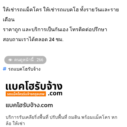
ให้เช่ารถแม็คโคร ให้เช่ารถแบคโฮ ทั้งรายวันและราย
เดือน
ราคาถูก และบริการเป็นกันเอง โทรติดต่อปรึกษา
สอบถามเราได้ตลอด 24 ชม.
คนดูหน้านี้ :
266
รถแบคโฮรับจ้าง
แบคโฮรับจ้าง.com
บริการรับเคลียริ่งพื้นที่ ปรับพื้นที่ ถมดิน พร้อมแม็คโคร หก
ล้อ ให้เช่า