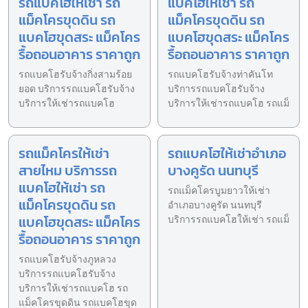
รถแบคโฮให้เช่า รถ
แบคโฮให้เช่า รถ
แม็คโครขุดดิน รถ
แม็คโครขุดดิน รถ
แบคโฮขุดสระ แม็คโคร
แบคโฮขุดสระ แม็คโคร
รื้อถอนอาคาร ราคาถูก
รื้อถอนอาคาร ราคาถูก
รถแบคโฮรับจ้างกิ่งสามร้อย
รถแบคโฮรับจ้างท่าคันโท
ยอด บริการรถแบคโฮรับจ้าง
บริการรถแบคโฮรับจ้าง
บริการให้เช่ารถแบคโฮ
บริการให้เช่ารถแบคโฮ รถแม็
รถแม็คโครให้เช่า
รถแบคโฮให้เช่าอำเภอ
สายไหม บริการรถ
บางคูรัด นนทบุรี
แบคโฮให้เช่า รถ
รถแม็คโครบูมยาวให้เช่า
แม็คโครขุดดิน รถ
อำเภอบางคูรัด นนทบุรี
แบคโฮขุดสระ แม็คโคร
บริการรถแบคโฮให้เช่า รถแม็
รื้อถอนอาคาร ราคาถูก
รถแบคโฮรับจ้างภูหลวง
บริการรถแบคโฮรับจ้าง
บริการให้เช่ารถแบคโฮ รถ
แม็คโครขุดดิน รถแบคโฮขุด