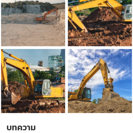
บทความ