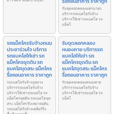
รื้อถอนอาคาร ราคาถูก
ยาวให้เช่าอบต.บางขุนก
รับขุดลอกคลองนครนายก
บริการรถแบคโฮรับจ้าง
บริการให้เช่ารถแบคโฮ รถ
แม็คโ
รถแม็คโครรับจ้างถนน
รับขุดลอกคลอง
ประชาร่วมใจ บริการ
หนองคาย บริการรถ
รถแบคโฮให้เช่า รถ
แบคโฮให้เช่า รถ
แม็คโครขุดดิน รถ
แม็คโครขุดดิน รถ
แบคโฮขุดสระ แม็คโคร
แบคโฮขุดสระ แม็คโคร
รื้อถอนอาคาร ราคาถูก
รื้อถอนอาคาร ราคาถูก
รถแบคโฮรับจ้างภูหลวง
รับขุดลอกคลองหนองคาย
บริการรถแบคโฮรับจ้าง
บริการรถแบคโฮรับจ้าง
บริการให้เช่ารถแบคโฮ รถ
บริการให้เช่ารถแบคโฮ รถ
แม็คโครขุดดิน รถแบคโฮขุด
แม็คโ
สระ แม็คโครรับเหมาถมดิน
รถแบคโฮรับจ้างเคลียร์ริ่ง