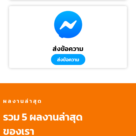
ส่งข้อความ
ส่งข้อความ
ผลงานล่าสุด
รวม 5 ผลงานล่าสุด
ของเรา