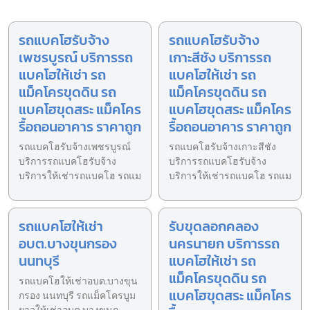
รถแบคโฮรับจ้าง
รถแบคโฮรับจ้าง
เพชรบูรณ์ บริการรถ
เกาะสีชัง บริการรถ
แบคโฮให้เช่า รถ
แบคโฮให้เช่า รถ
แม็คโครขุดดิน รถ
แม็คโครขุดดิน รถ
แบคโฮขุดสระ แม็คโคร
แบคโฮขุดสระ แม็คโคร
รื้อถอนอาคาร ราคาถูก
รื้อถอนอาคาร ราคาถูก
รถแบคโฮรับจ้างเพชรบูรณ์
รถแบคโฮรับจ้างเกาะสีชัง
บริการรถแบคโฮรับจ้าง
บริการรถแบคโฮรับจ้าง
บริการให้เช่ารถแบคโฮ รถแม
บริการให้เช่ารถแบคโฮ รถแม
รถแบคโฮให้เช่า
รับขุดลอกคลอง
อบต.บางขุนกรอง
นครนายก บริการรถ
นนทบุรี
แบคโฮให้เช่า รถ
แม็คโครขุดดิน รถ
รถแบคโฮให้เช่าอบต.บางขุน
แบคโฮขุดสระ แม็คโคร
กรอง นนทบุรี รถแม็คโครบูม