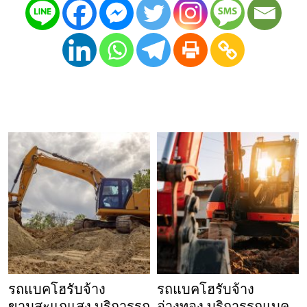
รถแบคโฮรับจ้าง
รถแบคโฮรับจ้าง
ขามสะแกแสง บริการรถ
อ่างทอง บริการรถแบค