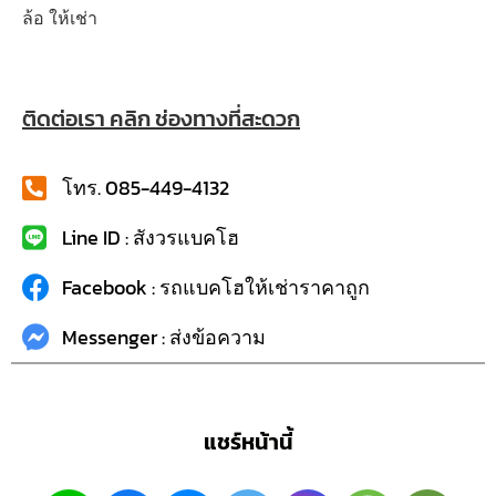
ล้อ ให้เช่า
ติดต่อเรา คลิก ช่องทางที่สะดวก
โทร. 085-449-4132
Line ID : สังวรแบคโฮ
Facebook : รถแบคโฮให้เช่าราคาถูก
Messenger : ส่งข้อความ
แชร์หน้านี้