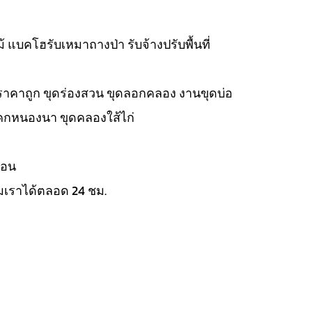
แบคโฮรับเหมาถางป่า รับจ้างปรับพื้นที่
่ราคาถูก ขุดร่องสวน ขุดลอกคลอง งานขุดบ่อ
โคกหนองนา ขุดคลองใส้ไก่
ือน
มเราได้ตลอด 24 ชม.