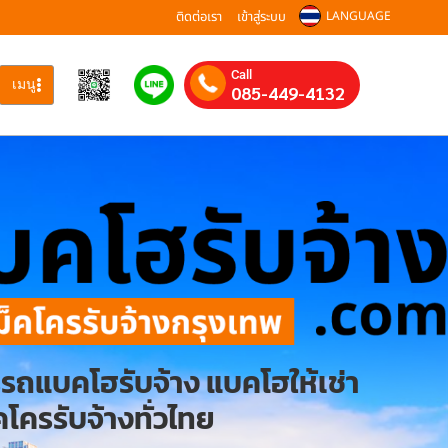
ติดต่อเรา
เข้าสู่ระบบ
LANGUAGE
Call
เมนู
085-449-4132
รรถแบคโฮรับจ้าง แบคโฮให้เช่า
โครรับจ้างทั่วไทย