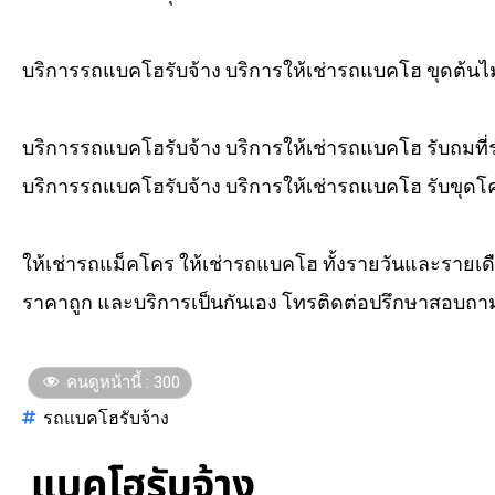
บริการรถแบคโฮรับจ้าง บริการให้เช่ารถแบคโฮ ขุดต้นไม้ 
บริการรถแบคโฮรับจ้าง บริการให้เช่ารถแบคโฮ รับถมที
บริการรถแบคโฮรับจ้าง บริการให้เช่ารถแบคโฮ รับขุด
ให้เช่ารถแม็คโคร ให้เช่ารถแบคโฮ ทั้งรายวันและรายเด
ราคาถูก และบริการเป็นกันเอง โทรติดต่อปรึกษาสอบถา
คนดูหน้านี้ :
300
รถแบคโฮรับจ้าง