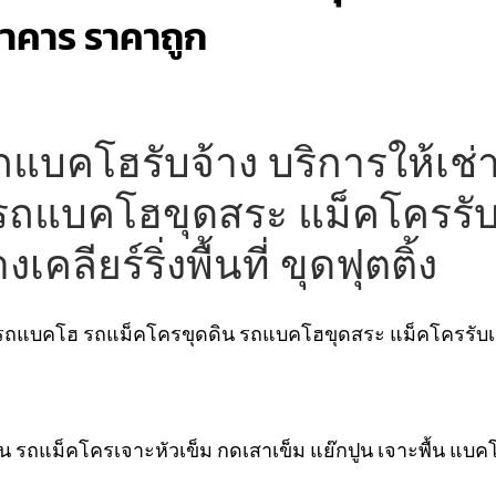
าคาร ราคาถูก
รรถแบคโฮรับจ้าง บริการให้เช่
รถแบคโฮขุดสระ แม็คโครรั
ียร์ริ่งพื้นที่ ขุดฟุตติ้ง
้เช่ารถแบคโฮ รถแม็คโครขุดดิน รถแบคโฮขุดสระ แม็คโครรั
 รถแม็คโครเจาะหัวเข็ม กดเสาเข็ม แย๊กปูน เจาะพื้น แบคโ