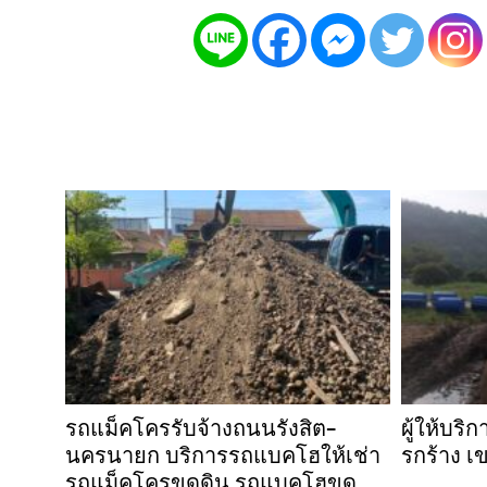
รถแม็คโครรับจ้างถนนรังสิต-
ผู้ให้บริก
นครนายก บริการรถแบคโฮให้เช่า
รกร้าง เ
รถแม็คโครขุดดิน รถแบคโฮขุด