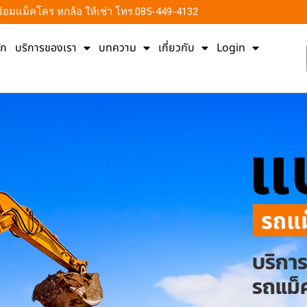
น พร้อมแม็คโคร หกล้อ ให้เช่า โทร.085-449-4132
ัก
บริการของเรา
บทความ
เกี่ยวกับ
Login
บริกา
รถแม็ค