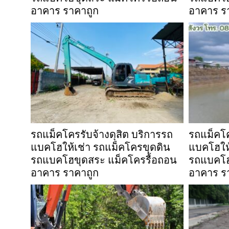
อาคาร ราคาถูก
อาคาร ร
รถแม็คโครรับจ้างดุสิต บริการรถ
รถแม็คโค
แบคโฮให้เช่า รถแม็คโครขุดดิน
แบคโฮให้
รถแบคโฮขุดสระ แม็คโครรื้อถอน
รถแบคโฮ
อาคาร ราคาถูก
อาคาร ร