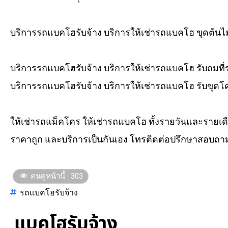
บริการรถแบคโฮรับจ้าง บริการให้เช่ารถแบคโฮ ขุดต้นไม้ 
บริการรถแบคโฮรับจ้าง บริการให้เช่ารถแบคโฮ รับถมที
บริการรถแบคโฮรับจ้าง บริการให้เช่ารถแบคโฮ รับขุด
ให้เช่ารถแม็คโคร ให้เช่ารถแบคโฮ ทั้งรายวันและรายเด
ราคาถูก และบริการเป็นกันเอง โทรติดต่อปรึกษาสอบถา
คนดูหน้านี้ :
303
รถแบคโฮรับจ้าง