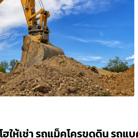
คโฮให้เช่า รถแม็คโครขุดดิน รถแบ