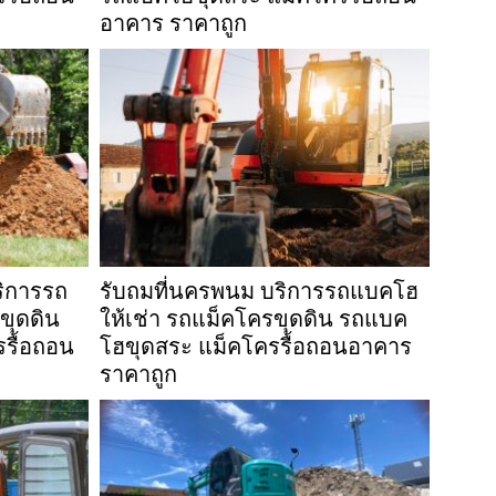
อาคาร ราคาถูก
ริการรถ
รับถมที่นครพนม บริการรถแบคโฮ
ขุดดิน
ให้เช่า รถแม็คโครขุดดิน รถแบค
รื้อถอน
โฮขุดสระ แม็คโครรื้อถอนอาคาร
ราคาถูก