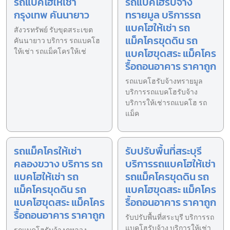
รถแบคโฮให้เช่า
รถแบคโฮรับจ้าง
กรุงเทพ คันนายาว
ทรายมูล บริการรถ
แบคโฮให้เช่า รถ
สังวรทรัพย์ รับขุดสระเขต
แม็คโครขุดดิน รถ
คันนายาว บริการ รถแบคโฮ
แบคโฮขุดสระ แม็คโคร
ให้เช่า รถแม็คโครให้เช่
รื้อถอนอาคาร ราคาถูก
รถแบคโฮรับจ้างทรายมูล
บริการรถแบคโฮรับจ้าง
บริการให้เช่ารถแบคโฮ รถ
แม็ค
รถแม็คโครให้เช่า
รับปรับพื้นที่สระบุรี
คลองขวาง บริการ รถ
บริการรถแบคโฮให้เช่า
แบคโฮให้เช่า รถ
รถแม็คโครขุดดิน รถ
แม็คโครขุดดิน รถ
แบคโฮขุดสระ แม็คโคร
แบคโฮขุดสระ แม็คโคร
รื้อถอนอาคาร ราคาถูก
รื้อถอนอาคาร ราคาถูก
รับปรับพื้นที่สระบุรี บริการรถ
แบคโฮรับจ้าง บริการให้เช่า