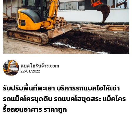
แบคโฮรับจ้าง.com
22/01/2022
รับปรับพื้นที่พะเยา บริการรถแบคโฮให้เช่า
รถแม็คโครขุดดิน รถแบคโฮขุดสระ แม็คโคร
รื้อถอนอาคาร ราคาถูก