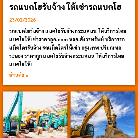
รถแบคโฮรับจ้าง ให้เช่ารถแบคโฮ
23/02/2026
รถแบคโฮรับจ้าง แบคโฮรับจ้างกระแสบน ให้บริการโดย
แบคโฮให้เช่าราคาถูก.com หจก.สังวรทรัพย์ บริการรถ
แม็คโครรับจ้าง รถแม็คโครให้เช่า กรุงเทพ ปริมณฑล
ระยอง ราคาถูก แบคโฮรับจ้างกระแสบน ให้บริการโดย
แบคโฮให้เ
อ่านต่อ »