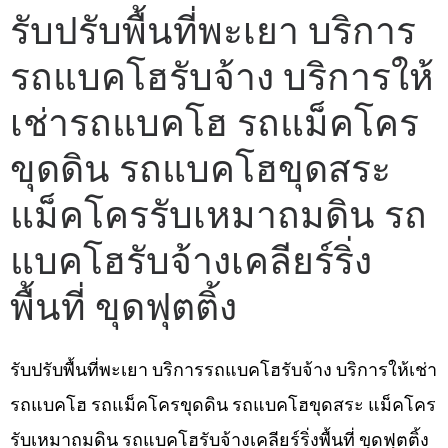
รับปรับพื้นที่พะเยา บริการ
รถแบคโฮรับจ้าง บริการให้
เช่ารถแบคโฮ รถแม็คโคร
ขุดดิน รถแบคโฮขุดสระ
แม็คโครรับเหมาถมดิน รถ
แบคโฮรับจ้างเคลียร์ริ่ง
พื้นที่ ขุดฟุตติ้ง
รับปรับพื้นที่พะเยา บริการรถแบคโฮรับจ้าง บริการให้เช่า
รถแบคโฮ รถแม็คโครขุดดิน รถแบคโฮขุดสระ แม็คโคร
รับเหมาถมดิน รถแบคโฮรับจ้างเคลียร์ริ่งพื้นที่ ขุดฟุตติ้ง