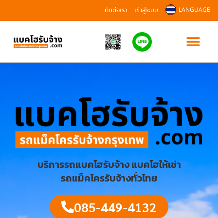
ติดต่อเรา
เข้าสู่ระบบ
LANGUAGE
บริการรถแบคโฮรับจ้าง แบคโฮให้เช่า
รถแม็คโครรับจ้างทั่วไทย
085-449-4132