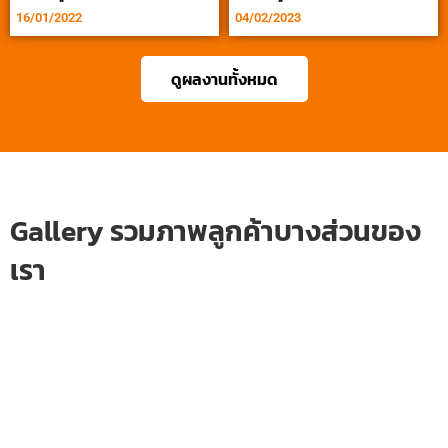
16/01/2022
04/02/2023
ดูผลงานทั้งหมด
Gallery รวมภาพลูกค้าบางส่วนของ
เรา