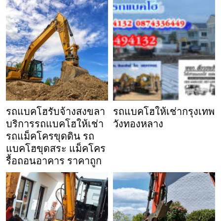
รถแบคโฮรับจ้างสงขลา
รถแบคโฮให้เช่ากรุงเทพ
บริการรถแบคโฮให้เช่า
วังทองหลาง
รถแม็คโครขุดดิน รถ
แบคโฮขุดสระ แม็คโคร
รื้อถอนอาคาร ราคาถูก