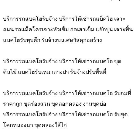
บริการรถแบคโฮรับจ้าง บริการให้เช่ารถแบ็คโฮ เจาะ
ถนน รถแม็คโครเจาะหัวเข็ม กดเสาเข็ม แย๊กปูน เจาะพื้น
แบคโฮรับทุบตึก รับจ้างขนเศษวัสดุก่อสร้าง
บริการรถแบคโฮรับจ้าง บริการให้เช่ารถแบคโฮ ขุด
ต้นไม้ แบคโฮรับเหมาถางป่า รับจ้างปรับพื้นที่
บริการรถแบคโฮรับจ้าง บริการให้เช่ารถแบคโฮ รับถมที่
ราคาถูก ขุดร่องสวน ขุดลอกคลอง งานขุดบ่อ
บริการรถแบคโฮรับจ้าง บริการให้เช่ารถแบคโฮ รับขุด
โคกหนองนา ขุดคลองใส้ไก่