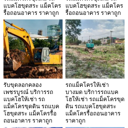
แบคโฮขุดสระ แม็คโคร
แบคโฮขุดสระ แม็คโคร
รื้อถอนอาคาร ราคาถูก
รื้อถอนอาคาร ราคาถูก
รับขุดลอกคลอง
รถแม็คโครให้เช่า
เพชรบูรณ์ บริการรถ
บางมด บริการรถแบค
แบคโฮให้เช่า รถ
โฮให้เช่า รถแม็คโครขุด
แม็คโครขุดดิน รถแบค
ดิน รถแบคโฮขุดสระ
โฮขุดสระ แม็คโครรื้อ
แม็คโครรื้อถอนอาคาร
ถอนอาคาร ราคาถูก
ราคาถูก