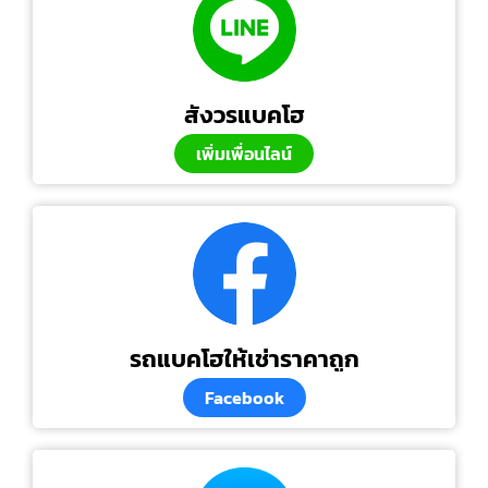
สังวรแบคโฮ
เพิ่มเพื่อนไลน์
รถแบคโฮให้เช่าราคาถูก
Facebook