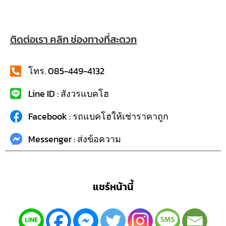
ติดต่อเรา คลิก ช่องทางที่สะดวก
โทร. 085-449-4132
Line ID : สังวรแบคโฮ
Facebook : รถแบคโฮให้เช่าราคาถูก
Messenger : ส่งข้อความ
แชร์หน้านี้