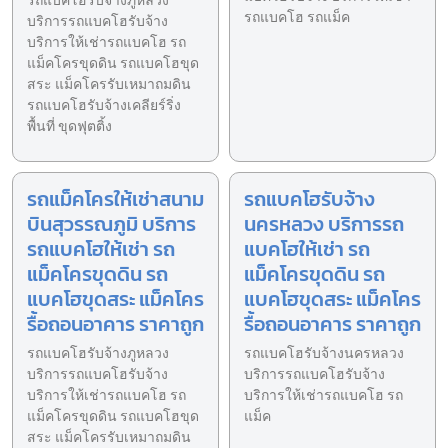
รถแบคโฮรับจ้างภูหลวง
รถแบคโฮ รถแม็ค
บริการรถแบคโฮรับจ้าง
บริการให้เช่ารถแบคโฮ รถ
แม็คโครขุดดิน รถแบคโฮขุด
สระ แม็คโครรับเหมาถมดิน
รถแบคโฮรับจ้างเคลียร์ริ่ง
พื้นที่ ขุดฟุตติ้ง
รถแม็คโครให้เช่าสนาม
รถแบคโฮรับจ้าง
บินสุวรรณภูมิ บริการ
นครหลวง บริการรถ
รถแบคโฮให้เช่า รถ
แบคโฮให้เช่า รถ
แม็คโครขุดดิน รถ
แม็คโครขุดดิน รถ
แบคโฮขุดสระ แม็คโคร
แบคโฮขุดสระ แม็คโคร
รื้อถอนอาคาร ราคาถูก
รื้อถอนอาคาร ราคาถูก
รถแบคโฮรับจ้างภูหลวง
รถแบคโฮรับจ้างนครหลวง
บริการรถแบคโฮรับจ้าง
บริการรถแบคโฮรับจ้าง
บริการให้เช่ารถแบคโฮ รถ
บริการให้เช่ารถแบคโฮ รถ
แม็คโครขุดดิน รถแบคโฮขุด
แม็ค
สระ แม็คโครรับเหมาถมดิน