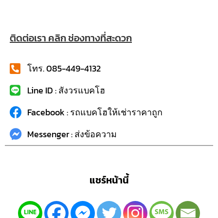
ติดต่อเรา คลิก ช่องทางที่สะดวก
โทร. 085-449-4132
Line ID : สังวรแบคโฮ
Facebook : รถแบคโฮให้เช่าราคาถูก
Messenger : ส่งข้อความ
แชร์หน้านี้