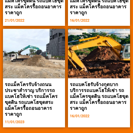
แม็คโครขุดดิน รถแบคโฮขุด
แม็คโครขุดดิน รถแบคโฮขุด
สระ แม็คโครรื้อถอนอาคาร
สระ แม็คโครรื้อถอนอาคาร
ราคาถูก
ราคาถูก
21/01/2022
16/01/2022
รถแม็คโครรับจ้างถนน
รถแบคโฮรับจ้างกุดบาก
ประชาสำราญ บริการรถ
บริการรถแบคโฮให้เช่า รถ
แบคโฮให้เช่า รถแม็คโคร
แม็คโครขุดดิน รถแบคโฮขุด
ขุดดิน รถแบคโฮขุดสระ
สระ แม็คโครรื้อถอนอาคาร
แม็คโครรื้อถอนอาคาร
ราคาถูก
ราคาถูก
16/01/2022
11/01/2023