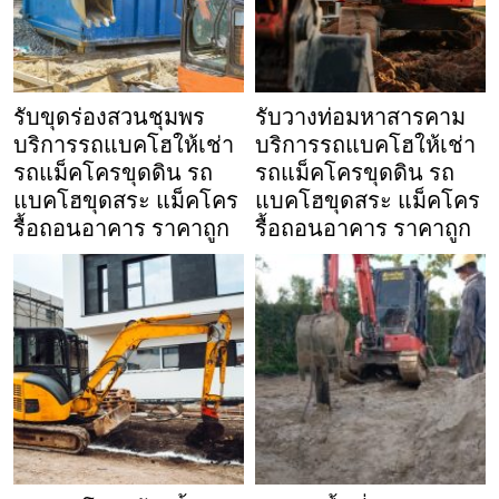
รับขุดร่องสวนชุมพร
รับวางท่อมหาสารคาม
บริการรถแบคโฮให้เช่า
บริการรถแบคโฮให้เช่า
รถแม็คโครขุดดิน รถ
รถแม็คโครขุดดิน รถ
แบคโฮขุดสระ แม็คโคร
แบคโฮขุดสระ แม็คโคร
รื้อถอนอาคาร ราคาถูก
รื้อถอนอาคาร ราคาถูก