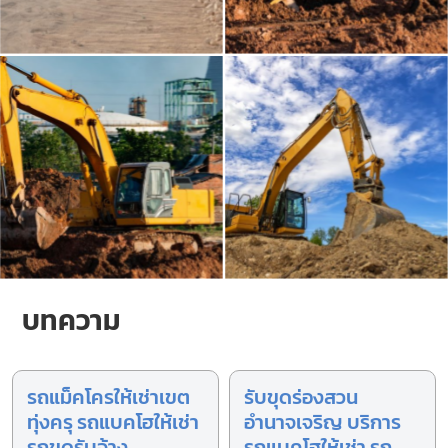
บทความ
รถแม็คโครให้เช่าเขต
รับขุดร่องสวน
ทุ่งครุ รถแบคโฮให้เช่า
อำนาจเจริญ บริการ
รถขุดรับจ้าง
รถแบคโฮให้เช่า รถ