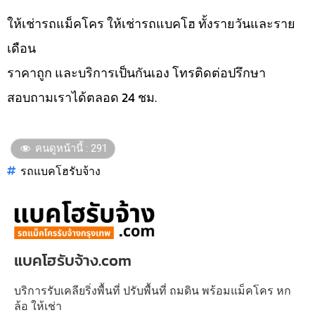
ให้เช่ารถแม็คโคร ให้เช่ารถแบคโฮ ทั้งรายวันและราย
เดือน
ราคาถูก และบริการเป็นกันเอง โทรติดต่อปรึกษา
สอบถามเราได้ตลอด 24 ชม.
คนดูหน้านี้ :
291
รถแบคโฮรับจ้าง
แบคโฮรับจ้าง.com
บริการรับเคลียริ่งพื้นที่ ปรับพื้นที่ ถมดิน พร้อมแม็คโคร หก
ล้อ ให้เช่า