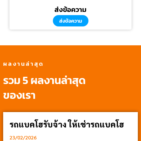
ส่งข้อความ
ส่งข้อความ
ผลงานล่าสุด
รวม 5 ผลงานล่าสุด
ของเรา
รถแบคโฮรับจ้าง ให้เช่ารถแบคโฮ
23/02/2026