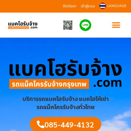
ติดต่อเรา
เข้าสู่ระบบ
LANGUAGE
บริการรถแบคโฮรับจ้าง แบคโฮให้เช่า
รถแม็คโครรับจ้างทั่วไทย
085-449-4132