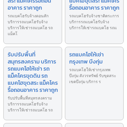
สระ แม็คโครรื้อถอน
แบคโฮขุดสระ แม็คโคร
อาคาร ราคาถูก
รื้อถอนอาคาร ราคาถูก
รถแบคโฮรับจ้างดอนสัก
รถแบคโฮรับจ้างชาติตระการ
บริการรถแบคโฮรับจ้าง
บริการรถแบคโฮรับจ้าง
บริการให้เช่ารถแบคโฮ รถ
บริการให้เช่ารถแบคโฮ รถแ
แม็คโ
รับปรับพื้นที่
รถแบคโฮให้เช่า
สมุทรสงคราม บริการ
กรุงเทพ บึงกุ่ม
รถแบคโฮให้เช่า รถ
รถแบคโฮให้เช่ากรุงเทพ
แม็คโครขุดดิน รถ
บึงกุ่ม สังวรทรัพย์ รับขุดสระ
แบคโฮขุดสระ แม็คโคร
เขตบึงกุ่ม บริการ ร
รื้อถอนอาคาร ราคาถูก
รับปรับพื้นที่สมุทรสงคราม
บริการรถแบคโฮรับจ้าง
บริการให้เช่ารถแบคโฮ รถ