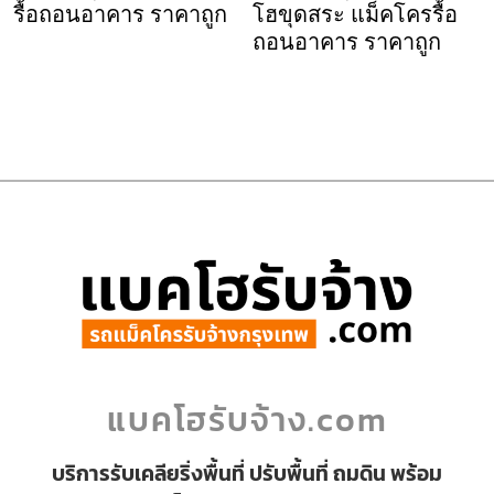
รื้อถอนอาคาร ราคาถูก
โฮขุดสระ แม็คโครรื้อ
ถอนอาคาร ราคาถูก
แบคโฮรับจ้าง.com
บริการรับเคลียริ่งพื้นที่ ปรับพื้นที่ ถมดิน พร้อม