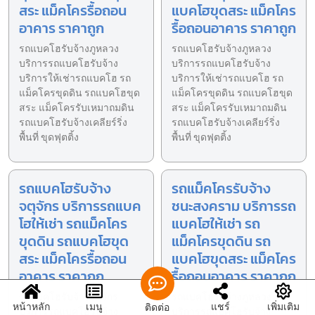
สระ แม็คโครรื้อถอน
แบคโฮขุดสระ แม็คโคร
อาคาร ราคาถูก
รื้อถอนอาคาร ราคาถูก
รถแบคโฮรับจ้างภูหลวง
รถแบคโฮรับจ้างภูหลวง
บริการรถแบคโฮรับจ้าง
บริการรถแบคโฮรับจ้าง
บริการให้เช่ารถแบคโฮ รถ
บริการให้เช่ารถแบคโฮ รถ
แม็คโครขุดดิน รถแบคโฮขุด
แม็คโครขุดดิน รถแบคโฮขุด
สระ แม็คโครรับเหมาถมดิน
สระ แม็คโครรับเหมาถมดิน
รถแบคโฮรับจ้างเคลียร์ริ่ง
รถแบคโฮรับจ้างเคลียร์ริ่ง
พื้นที่ ขุดฟุตติ้ง
พื้นที่ ขุดฟุตติ้ง
รถแบคโฮรับจ้าง
รถแม็คโครรับจ้าง
จตุจักร บริการรถแบค
ชนะสงคราม บริการรถ
โฮให้เช่า รถแม็คโคร
แบคโฮให้เช่า รถ
ขุดดิน รถแบคโฮขุด
แม็คโครขุดดิน รถ
สระ แม็คโครรื้อถอน
แบคโฮขุดสระ แม็คโคร
อาคาร ราคาถูก
รื้อถอนอาคาร ราคาถูก
รถแบคโฮรับจ้างจตุจักร
รถแบคโฮรับจ้างภูหลวง
หน้าหลัก
เมนู
แชร์
เพิ่มเติม
ติดต่อ
บริการรถแบคโฮรับจ้าง
บริการรถแบคโฮรับจ้าง