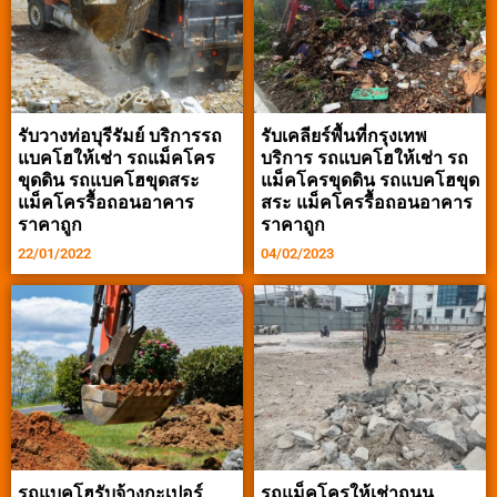
รับวางท่อบุรีรัมย์ บริการรถ
รับเคลียร์พื้นที่กรุงเทพ
แบคโฮให้เช่า รถแม็คโคร
บริการ รถแบคโฮให้เช่า รถ
ขุดดิน รถแบคโฮขุดสระ
แม็คโครขุดดิน รถแบคโฮขุด
แม็คโครรื้อถอนอาคาร
สระ แม็คโครรื้อถอนอาคาร
ราคาถูก
ราคาถูก
22/01/2022
04/02/2023
รถแบคโฮรับจ้างกะเปอร์
รถแม็คโครให้เช่าถนน