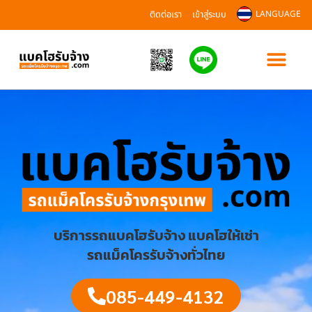
ติดต่อเรา
เข้าสู่ระบบ
LANGUAGE
บริการรถแบคโฮรับจ้าง แบคโฮให้เช่า
รถแม็คโครรับจ้างทั่วไทย
085-449-4132