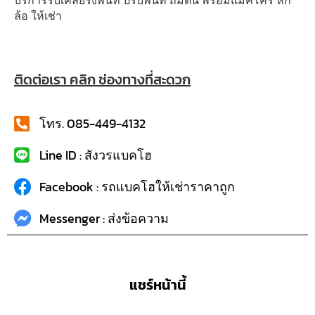
ล้อ ให้เช่า
ติดต่อเรา คลิก ช่องทางที่สะดวก
โทร. 085-449-4132
Line ID : สังวรแบคโฮ
Facebook : รถแบคโฮให้เช่าราคาถูก
Messenger : ส่งข้อความ
แชร์หน้านี้