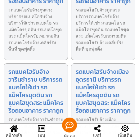
รื้อถอนอาคาร ราคาถูก
รื้อถอนอาคาร ราคาถูก
รถแบคโฮรับจ้างภูหลวง
รถแบคโฮรับจ้างภูหลวง
บริการรถแบคโฮรับจ้าง
บริการรถแบคโฮรับจ้าง
บริการให้เช่ารถแบคโฮ รถ
บริการให้เช่ารถแบคโฮ รถ
แม็คโครขุดดิน รถแบคโฮขุด
แม็คโครขุดดิน รถแบคโฮขุด
สระ แม็คโครรับเหมาถมดิน
สระ แม็คโครรับเหมาถมดิน
รถแบคโฮรับจ้างเคลียร์ริ่ง
รถแบคโฮรับจ้างเคลียร์ริ่ง
พื้นที่ ขุดฟุตติ้ง
พื้นที่ ขุดฟุตติ้ง
รถแบคโฮรับจ้าง
รถแบคโฮรับจ้างเมือง
วารินชำราบ บริการรถ
อุดรธานี บริการรถ
แบคโฮให้เช่า รถ
แบคโฮให้เช่า รถ
แม็คโครขุดดิน รถ
แม็คโครขุดดิน รถ
แบคโฮขุดสระ แม็คโคร
แบคโฮขุดสระ แม็คโคร
รื้อถอนอาคาร ราคาถูก
รื้อถอนอาคาร ราคาถูก
รถแบคโฮรับจ้างวารินชำราบ
รถแบคโฮรับจ้างเมือง
บริการรถแบคโฮรับจ้าง
อุดรธานี บริการรถแบคโฮ
บริการให้เช่ารถแบคโฮ รถแ
รับจ้าง บริการให้เช่ารถแบค
หน้าหลัก
เมนู
แชร์
เพิ่มเติม
ติดต่อ