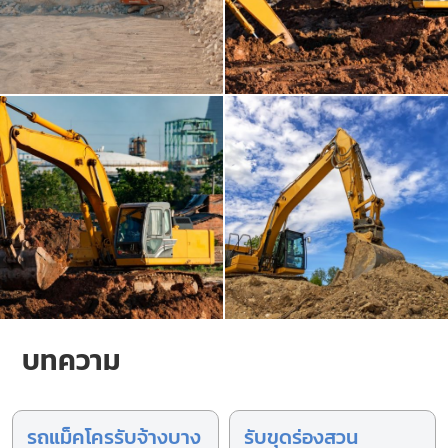
บทความ
รถแม็คโครรับจ้างบาง
รับขุดร่องสวน