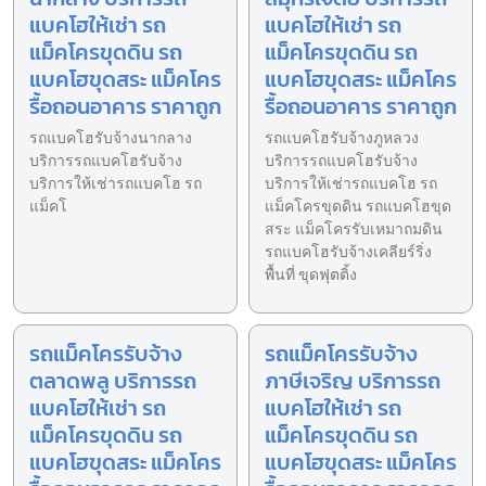
แบคโฮให้เช่า รถ
แบคโฮให้เช่า รถ
แม็คโครขุดดิน รถ
แม็คโครขุดดิน รถ
แบคโฮขุดสระ แม็คโคร
แบคโฮขุดสระ แม็คโคร
รื้อถอนอาคาร ราคาถูก
รื้อถอนอาคาร ราคาถูก
รถแบคโฮรับจ้างนากลาง
รถแบคโฮรับจ้างภูหลวง
บริการรถแบคโฮรับจ้าง
บริการรถแบคโฮรับจ้าง
บริการให้เช่ารถแบคโฮ รถ
บริการให้เช่ารถแบคโฮ รถ
แม็คโ
แม็คโครขุดดิน รถแบคโฮขุด
สระ แม็คโครรับเหมาถมดิน
รถแบคโฮรับจ้างเคลียร์ริ่ง
พื้นที่ ขุดฟุตติ้ง
รถแม็คโครรับจ้าง
รถแม็คโครรับจ้าง
ตลาดพลู บริการรถ
ภาษีเจริญ บริการรถ
แบคโฮให้เช่า รถ
แบคโฮให้เช่า รถ
แม็คโครขุดดิน รถ
แม็คโครขุดดิน รถ
แบคโฮขุดสระ แม็คโคร
แบคโฮขุดสระ แม็คโคร