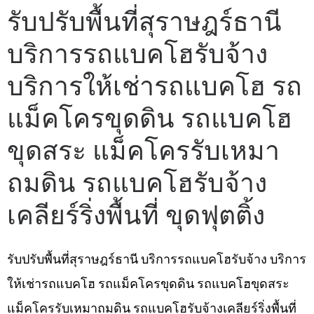
รับปรับพื้นที่สุราษฎร์ธานี
บริการรถแบคโฮรับจ้าง
บริการให้เช่ารถแบคโฮ รถ
แม็คโครขุดดิน รถแบคโฮ
ขุดสระ แม็คโครรับเหมา
ถมดิน รถแบคโฮรับจ้าง
เคลียร์ริ่งพื้นที่ ขุดฟุตติ้ง
รับปรับพื้นที่สุราษฎร์ธานี บริการรถแบคโฮรับจ้าง บริการ
ให้เช่ารถแบคโฮ รถแม็คโครขุดดิน รถแบคโฮขุดสระ
แม็คโครรับเหมาถมดิน รถแบคโฮรับจ้างเคลียร์ริ่งพื้นที่