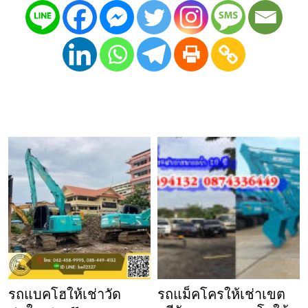
รถแบคโฮให้เช่าวัด
รถแม็คโครให้เช่าเขต