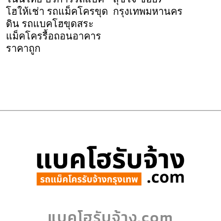
โฮให้เช่า รถแม็คโครขุด
กรุงเทพมหานคร
ดิน รถแบคโฮขุดสระ
แม็คโครรื้อถอนอาคาร
ราคาถูก
แบคโฮรับจ้าง.com