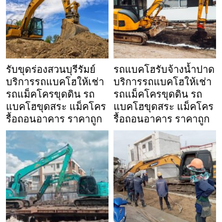
รับขุดร่องสวนบุรีรัมย์
รถแบคโฮรับจ้างน้ำปาด
บริการรถแบคโฮให้เช่า
บริการรถแบคโฮให้เช่า
รถแม็คโครขุดดิน รถ
รถแม็คโครขุดดิน รถ
แบคโฮขุดสระ แม็คโคร
แบคโฮขุดสระ แม็คโคร
รื้อถอนอาคาร ราคาถูก
รื้อถอนอาคาร ราคาถูก