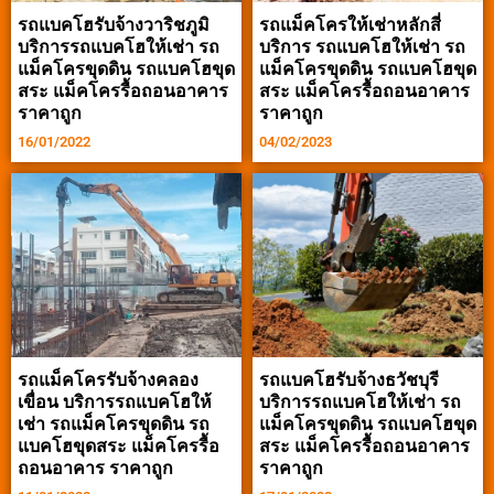
รถแบคโฮรับจ้างวาริชภูมิ
รถแม็คโครให้เช่าหลักสี่
บริการรถแบคโฮให้เช่า รถ
บริการ รถแบคโฮให้เช่า รถ
แม็คโครขุดดิน รถแบคโฮขุด
แม็คโครขุดดิน รถแบคโฮขุด
สระ แม็คโครรื้อถอนอาคาร
สระ แม็คโครรื้อถอนอาคาร
ราคาถูก
ราคาถูก
16/01/2022
04/02/2023
รถแม็คโครรับจ้างคลอง
รถแบคโฮรับจ้างธวัชบุรี
เขื่อน บริการรถแบคโฮให้
บริการรถแบคโฮให้เช่า รถ
เช่า รถแม็คโครขุดดิน รถ
แม็คโครขุดดิน รถแบคโฮขุด
แบคโฮขุดสระ แม็คโครรื้อ
สระ แม็คโครรื้อถอนอาคาร
ถอนอาคาร ราคาถูก
ราคาถูก