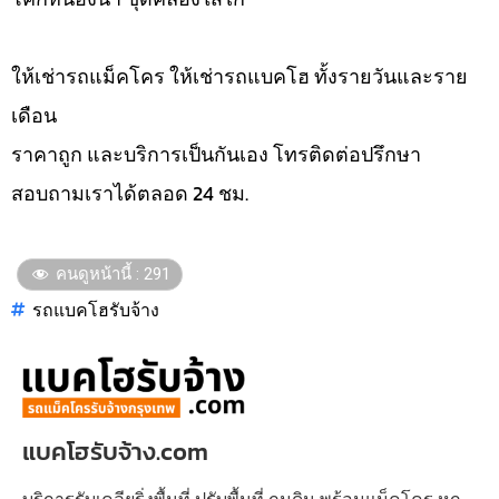
ให้เช่ารถแม็คโคร ให้เช่ารถแบคโฮ ทั้งรายวันและราย
เดือน
ราคาถูก และบริการเป็นกันเอง โทรติดต่อปรึกษา
สอบถามเราได้ตลอด 24 ชม.
คนดูหน้านี้ :
291
รถแบคโฮรับจ้าง
แบคโฮรับจ้าง.com
บริการรับเคลียริ่งพื้นที่ ปรับพื้นที่ ถมดิน พร้อมแม็คโคร หก