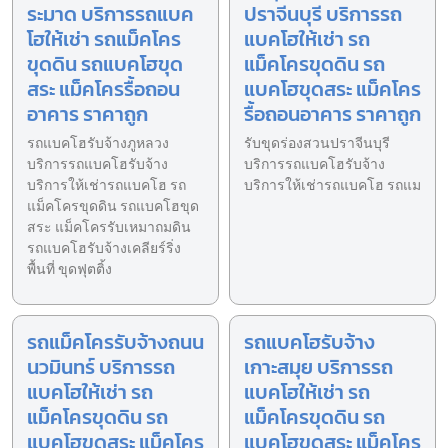
ระมาด บริการรถแบค
ปราจีนบุรี บริการรถ
โฮให้เช่า รถแม็คโคร
แบคโฮให้เช่า รถ
ขุดดิน รถแบคโฮขุด
แม็คโครขุดดิน รถ
สระ แม็คโครรื้อถอน
แบคโฮขุดสระ แม็คโคร
อาคาร ราคาถูก
รื้อถอนอาคาร ราคาถูก
รถแบคโฮรับจ้างภูหลวง
รับขุดร่องสวนปราจีนบุรี
บริการรถแบคโฮรับจ้าง
บริการรถแบคโฮรับจ้าง
บริการให้เช่ารถแบคโฮ รถ
บริการให้เช่ารถแบคโฮ รถแม
แม็คโครขุดดิน รถแบคโฮขุด
สระ แม็คโครรับเหมาถมดิน
รถแบคโฮรับจ้างเคลียร์ริ่ง
พื้นที่ ขุดฟุตติ้ง
รถแม็คโครรับจ้างถนน
รถแบคโฮรับจ้าง
นวมินทร์ บริการรถ
เกาะสมุย บริการรถ
แบคโฮให้เช่า รถ
แบคโฮให้เช่า รถ
แม็คโครขุดดิน รถ
แม็คโครขุดดิน รถ
แบคโฮขุดสระ แม็คโคร
แบคโฮขุดสระ แม็คโคร