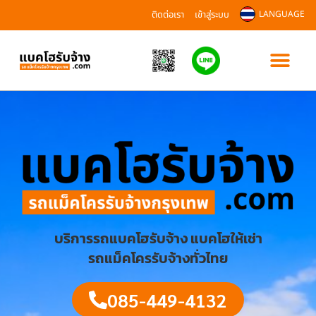
ติดต่อเรา
เข้าสู่ระบบ
LANGUAGE
บริการรถแบคโฮรับจ้าง แบคโฮให้เช่า
รถแม็คโครรับจ้างทั่วไทย
085-449-4132