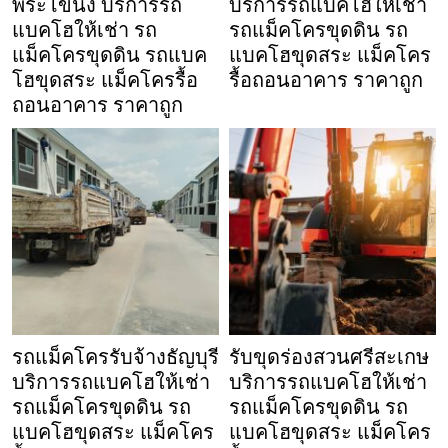
พระโขนง บริการรถ
บริการรถแบคโฮให้เช่า
แบคโฮให้เช่า รถ
รถแม็คโครขุดดิน รถ
แม็คโครขุดดิน รถแบค
แบคโฮขุดสระ แม็คโคร
โฮขุดสระ แม็คโครรื้อ
รื้อถอนอาคาร ราคาถูก
ถอนอาคาร ราคาถูก
รถแม็คโครรับจ้างธัญบุรี
รับขุดร่องสวนศรีสะเกษ
บริการรถแบคโฮให้เช่า
บริการรถแบคโฮให้เช่า
รถแม็คโครขุดดิน รถ
รถแม็คโครขุดดิน รถ
แบคโฮขุดสระ แม็คโคร
แบคโฮขุดสระ แม็คโคร