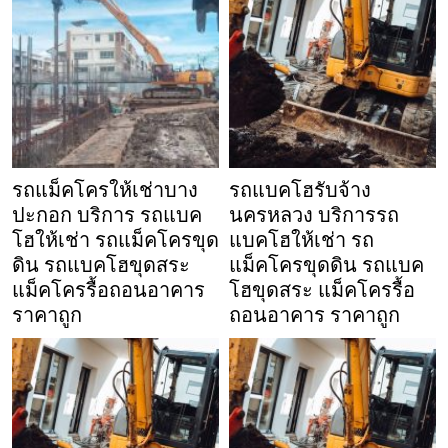
รถแม็คโครให้เช่าบาง
รถแบคโฮรับจ้าง
ปะกอก บริการ รถแบค
นครหลวง บริการรถ
โฮให้เช่า รถแม็คโครขุด
แบคโฮให้เช่า รถ
ดิน รถแบคโฮขุดสระ
แม็คโครขุดดิน รถแบค
แม็คโครรื้อถอนอาคาร
โฮขุดสระ แม็คโครรื้อ
ราคาถูก
ถอนอาคาร ราคาถูก