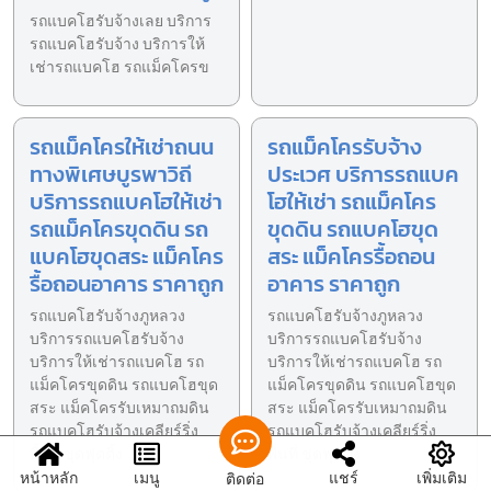
รถแบคโฮรับจ้างเลย บริการ
รถแบคโฮรับจ้าง บริการให้
เช่ารถแบคโฮ รถแม็คโครข
รถแม็คโครให้เช่าถนน
รถแม็คโครรับจ้าง
ทางพิเศษบูรพาวิถี
ประเวศ บริการรถแบค
บริการรถแบคโฮให้เช่า
โฮให้เช่า รถแม็คโคร
รถแม็คโครขุดดิน รถ
ขุดดิน รถแบคโฮขุด
แบคโฮขุดสระ แม็คโคร
สระ แม็คโครรื้อถอน
รื้อถอนอาคาร ราคาถูก
อาคาร ราคาถูก
รถแบคโฮรับจ้างภูหลวง
รถแบคโฮรับจ้างภูหลวง
บริการรถแบคโฮรับจ้าง
บริการรถแบคโฮรับจ้าง
บริการให้เช่ารถแบคโฮ รถ
บริการให้เช่ารถแบคโฮ รถ
แม็คโครขุดดิน รถแบคโฮขุด
แม็คโครขุดดิน รถแบคโฮขุด
สระ แม็คโครรับเหมาถมดิน
สระ แม็คโครรับเหมาถมดิน
รถแบคโฮรับจ้างเคลียร์ริ่ง
รถแบคโฮรับจ้างเคลียร์ริ่ง
พื้นที่ ขุดฟุตติ้ง
พื้นที่ ขุดฟุตติ้ง
หน้าหลัก
เมนู
แชร์
เพิ่มเติม
ติดต่อ