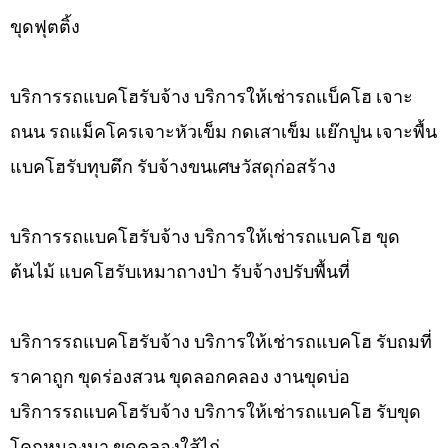
ขุดฟุตติ้ง
บริการรถแบคโฮรับจ้าง บริการให้เช่ารถแบ็คโฮ เจาะ
ถนน รถแม็คโครเจาะหัวเข็ม กดเสาเข็ม แย๊กปูน เจาะพื้น
แบคโฮรับทุบตึก รับจ้างขนเศษวัสดุก่อสร้าง
บริการรถแบคโฮรับจ้าง บริการให้เช่ารถแบคโฮ ขุด
ต้นไม้ แบคโฮรับเหมาถางป่า รับจ้างปรับพื้นที่
บริการรถแบคโฮรับจ้าง บริการให้เช่ารถแบคโฮ รับถมที่
ราคาถูก ขุดร่องสวน ขุดลอกคลอง งานขุดบ่อ
บริการรถแบคโฮรับจ้าง บริการให้เช่ารถแบคโฮ รับขุด
โคกหนองนา ขุดคลองใส้ไก่