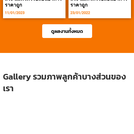
ราคาถูก
ราคาถูก
11/01/2023
23/01/2022
ดูผลงานทั้งหมด
Gallery รวมภาพลูกค้าบางส่วนของ
เรา