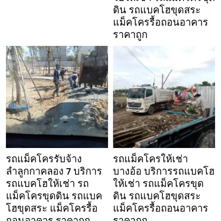
ดิน รถแบคโฮขุดสระ
แม็คโครรื้อถอนอาคาร
ราคาถูก
รถแม็คโครรับจ้าง
รถแม็คโครให้เช่า
ลำลูกกาคลอง 7 บริการ
บางอ้อ บริการรถแบคโฮ
รถแบคโฮให้เช่า รถ
ให้เช่า รถแม็คโครขุด
แม็คโครขุดดิน รถแบค
ดิน รถแบคโฮขุดสระ
โฮขุดสระ แม็คโครรื้อ
แม็คโครรื้อถอนอาคาร
ถอนอาคาร ราคาถูก
ราคาถูก