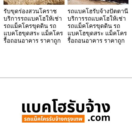
รับขุดร่องสวนโคราช
รถแบคโฮรับจ้างปัตตานี
บริการรถแบคโฮให้เช่า
บริการรถแบคโฮให้เช่า
รถแม็คโครขุดดิน รถ
รถแม็คโครขุดดิน รถ
แบคโฮขุดสระ แม็คโคร
แบคโฮขุดสระ แม็คโคร
รื้อถอนอาคาร ราคาถูก
รื้อถอนอาคาร ราคาถูก