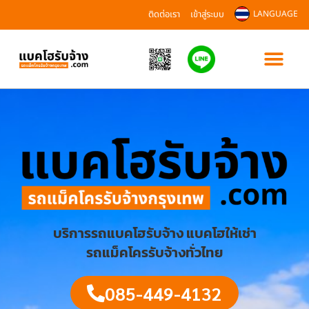
ติดต่อเรา
เข้าสู่ระบบ
LANGUAGE
บริการรถแบคโฮรับจ้าง แบคโฮให้เช่า
รถแม็คโครรับจ้างทั่วไทย
085-449-4132