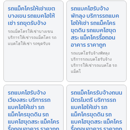
รถแม็คโครให้เช่าเขต
รถแบคโฮรับจ้าง
บางเขน รถแบคโฮให้
พัทลุง บริการรถแบค
เช่า รถขุดรับจ้าง
โฮให้เช่า รถแม็คโคร
ขุดดิน รถแบคโฮขุด
รถแม็คโครให้เช่าบางเขน
สระ แม็คโครรื้อถอน
บริการให้เช่ารถแม็คโคร รถ
อาคาร ราคาถูก
แบคโฮให้เช่า รถขุดรับจ
รถแบคโฮรับจ้างพัทลุง
บริการรถแบคโฮรับจ้าง
บริการให้เช่ารถแบคโฮ รถ
แม็คโ
รถแบคโฮรับจ้าง
รถแม็คโครรับจ้างถนน
เวียงสระ บริการรถ
มิตรไมตรี บริการรถ
แบคโฮให้เช่า รถ
แบคโฮให้เช่า รถ
แม็คโครขุดดิน รถ
แม็คโครขุดดิน รถ
แบคโฮขุดสระ แม็คโคร
แบคโฮขุดสระ แม็คโคร
รื้อถอนอาคาร ราคาถูก
รื้อถอนอาคาร ราคาถูก