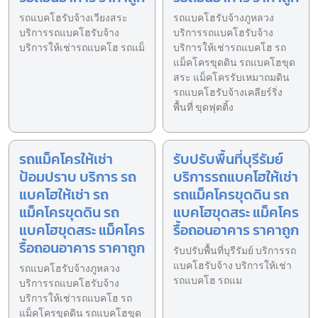
รถแบคโฮรับจ้างเวียงสระ
รถแบคโฮรับจ้างภูหลวง
บริการรถแบคโฮรับจ้าง
บริการรถแบคโฮรับจ้าง
บริการให้เช่ารถแบคโฮ รถแม็
บริการให้เช่ารถแบคโฮ รถ
แม็คโครขุดดิน รถแบคโฮขุด
สระ แม็คโครรับเหมาถมดิน
รถแบคโฮรับจ้างเคลียร์ริ่ง
พื้นที่ ขุดฟุตติ้ง
รถแม็คโครให้เช่า
รับปรับพื้นที่บุรีรัมย์
ป้อมปราบ บริการ รถ
บริการรถแบคโฮให้เช่า
แบคโฮให้เช่า รถ
รถแม็คโครขุดดิน รถ
แม็คโครขุดดิน รถ
แบคโฮขุดสระ แม็คโคร
แบคโฮขุดสระ แม็คโคร
รื้อถอนอาคาร ราคาถูก
รื้อถอนอาคาร ราคาถูก
รับปรับพื้นที่บุรีรัมย์ บริการรถ
แบคโฮรับจ้าง บริการให้เช่า
รถแบคโฮรับจ้างภูหลวง
รถแบคโฮ รถแม
บริการรถแบคโฮรับจ้าง
บริการให้เช่ารถแบคโฮ รถ
แม็คโครขุดดิน รถแบคโฮขุด