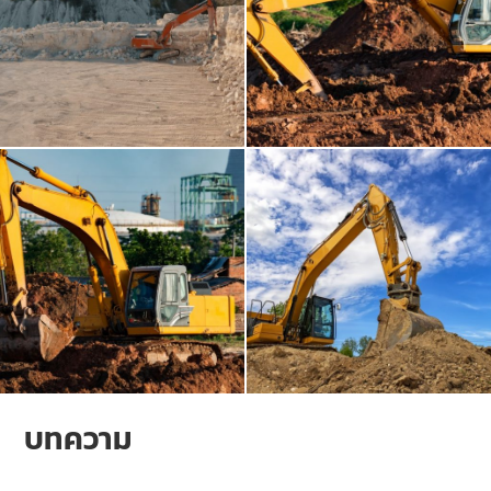
บทความ