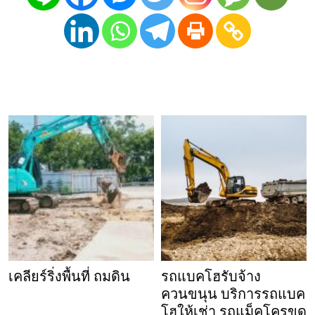
เคลียร์ริ่งพื้นที่ ถมดิน
รถแบคโฮรับจ้าง
ควนขนุน บริการรถแบค
โฮให้เช่า รถแม็คโครขุด