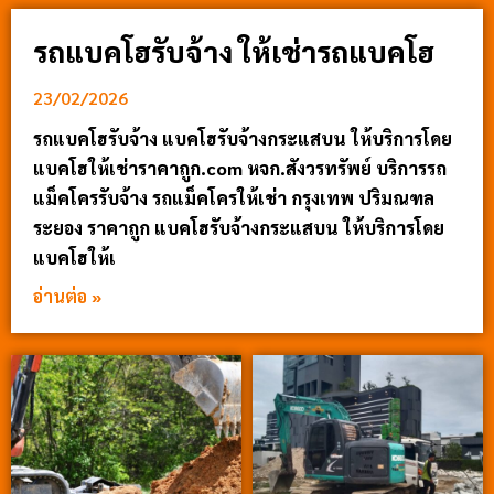
รถแบคโฮรับจ้าง ให้เช่ารถแบคโฮ
23/02/2026
รถแบคโฮรับจ้าง แบคโฮรับจ้างกระแสบน ให้บริการโดย
แบคโฮให้เช่าราคาถูก.com หจก.สังวรทรัพย์ บริการรถ
แม็คโครรับจ้าง รถแม็คโครให้เช่า กรุงเทพ ปริมณฑล
ระยอง ราคาถูก แบคโฮรับจ้างกระแสบน ให้บริการโดย
แบคโฮให้เ
อ่านต่อ »