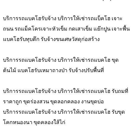
บริการรถแบคโฮรับจ้าง บริการให้เช่ารถแบ็คโฮ เจาะ
ถนน รถแม็คโครเจาะหัวเข็ม กดเสาเข็ม แย๊กปูน เจาะพื้น
แบคโฮรับทุบตึก รับจ้างขนเศษวัสดุก่อสร้าง
บริการรถแบคโฮรับจ้าง บริการให้เช่ารถแบคโฮ ขุด
ต้นไม้ แบคโฮรับเหมาถางป่า รับจ้างปรับพื้นที่
บริการรถแบคโฮรับจ้าง บริการให้เช่ารถแบคโฮ รับถมที่
ราคาถูก ขุดร่องสวน ขุดลอกคลอง งานขุดบ่อ
บริการรถแบคโฮรับจ้าง บริการให้เช่ารถแบคโฮ รับขุด
โคกหนองนา ขุดคลองใส้ไก่