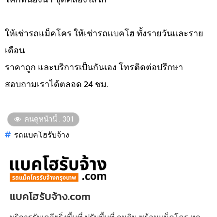
ให้เช่ารถแม็คโคร ให้เช่ารถแบคโฮ ทั้งรายวันและราย
เดือน
ราคาถูก และบริการเป็นกันเอง โทรติดต่อปรึกษา
สอบถามเราได้ตลอด 24 ชม.
คนดูหน้านี้ :
301
รถแบคโฮรับจ้าง
แบคโฮรับจ้าง.com
บริการรับเคลียริ่งพื้นที่ ปรับพื้นที่ ถมดิน พร้อมแม็คโคร หก