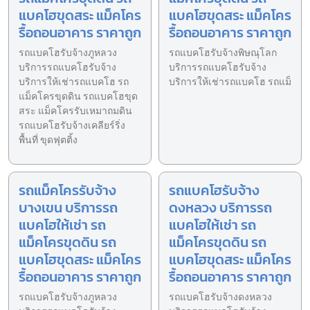
แบคโฮขุดสระ แม็คโคร
แบคโฮขุดสระ แม็คโคร
รื้อถอนอาคาร ราคาถูก
รื้อถอนอาคาร ราคาถูก
รถแบคโฮรับจ้างภูหลวง
รถแบคโฮรับจ้างพิษณุโลก
บริการรถแบคโฮรับจ้าง
บริการรถแบคโฮรับจ้าง
บริการให้เช่ารถแบคโฮ รถ
บริการให้เช่ารถแบคโฮ รถแม็
แม็คโครขุดดิน รถแบคโฮขุด
สระ แม็คโครรับเหมาถมดิน
รถแบคโฮรับจ้างเคลียร์ริ่ง
พื้นที่ ขุดฟุตติ้ง
รถแม็คโครรับจ้าง
รถแบคโฮรับจ้าง
บางเขน บริการรถ
ดงหลวง บริการรถ
แบคโฮให้เช่า รถ
แบคโฮให้เช่า รถ
แม็คโครขุดดิน รถ
แม็คโครขุดดิน รถ
แบคโฮขุดสระ แม็คโคร
แบคโฮขุดสระ แม็คโคร
รื้อถอนอาคาร ราคาถูก
รื้อถอนอาคาร ราคาถูก
รถแบคโฮรับจ้างภูหลวง
รถแบคโฮรับจ้างดงหลวง