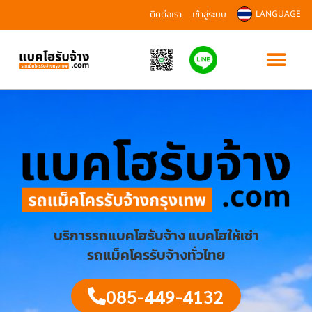
ติดต่อเรา
เข้าสู่ระบบ
LANGUAGE
บริการรถแบคโฮรับจ้าง แบคโฮให้เช่า
รถแม็คโครรับจ้างทั่วไทย
085-449-4132