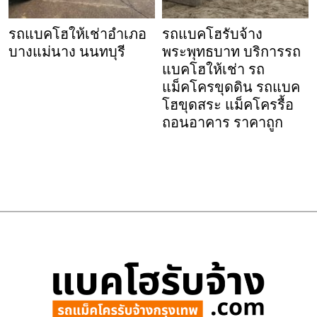
รถแบคโฮให้เช่าอำเภอ
รถแบคโฮรับจ้าง
บางแม่นาง นนทบุรี
พระพุทธบาท บริการรถ
แบคโฮให้เช่า รถ
แม็คโครขุดดิน รถแบค
โฮขุดสระ แม็คโครรื้อ
ถอนอาคาร ราคาถูก