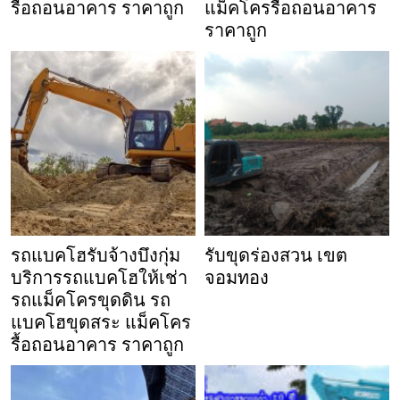
รื้อถอนอาคาร ราคาถูก
แม็คโครรื้อถอนอาคาร
ราคาถูก
รถแบคโฮรับจ้างบึงกุ่ม
รับขุดร่องสวน เขต
บริการรถแบคโฮให้เช่า
จอมทอง
รถแม็คโครขุดดิน รถ
แบคโฮขุดสระ แม็คโคร
รื้อถอนอาคาร ราคาถูก