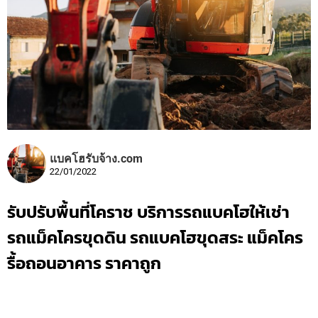
แบคโฮรับจ้าง.com
22/01/2022
รับปรับพื้นที่โคราช บริการรถแบคโฮให้เช่า
รถแม็คโครขุดดิน รถแบคโฮขุดสระ แม็คโคร
รื้อถอนอาคาร ราคาถูก