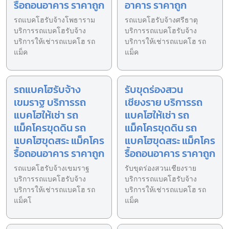
รื้อถอนอาคาร ราคาถูก
อาคาร ราคาถูก
รถแบคโฮรับจ้างโพธาราม
รถแบคโฮรับจ้างศรีธาตุ
บริการรถแบคโฮรับจ้าง
บริการรถแบคโฮรับจ้าง
บริการให้เช่ารถแบคโฮ รถ
บริการให้เช่ารถแบคโฮ รถ
แม็ค
แม็ค
รถแบคโฮรับจ้าง
รับขุดร่องสวน
เขมราฐ บริการรถ
เชียงราย บริการรถ
แบคโฮให้เช่า รถ
แบคโฮให้เช่า รถ
แม็คโครขุดดิน รถ
แม็คโครขุดดิน รถ
แบคโฮขุดสระ แม็คโคร
แบคโฮขุดสระ แม็คโคร
รื้อถอนอาคาร ราคาถูก
รื้อถอนอาคาร ราคาถูก
รถแบคโฮรับจ้างเขมราฐ
รับขุดร่องสวนเชียงราย
บริการรถแบคโฮรับจ้าง
บริการรถแบคโฮรับจ้าง
บริการให้เช่ารถแบคโฮ รถ
บริการให้เช่ารถแบคโฮ รถ
แม็คโ
แม็ค