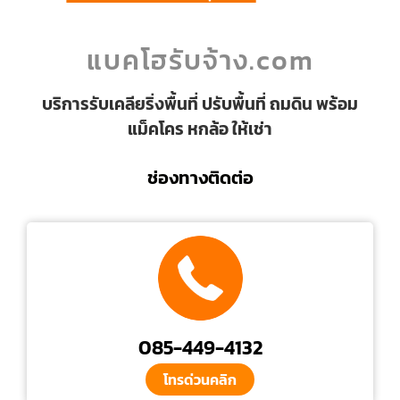
แบคโฮรับจ้าง.com
บริการรับเคลียริ่งพื้นที่ ปรับพื้นที่ ถมดิน พร้อม
แม็คโคร หกล้อ ให้เช่า
ช่องทางติดต่อ
085-449-4132
โทรด่วนคลิก