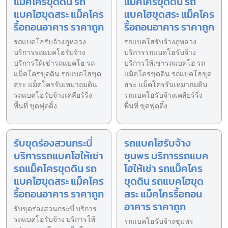
แม็คโครขุดดิน รถ
แม็คโครขุดดิน รถ
แบคโฮขุดสระ แม็คโคร
แบคโฮขุดสระ แม็คโคร
รื้อถอนอาคาร ราคาถูก
รื้อถอนอาคาร ราคาถูก
รถแบคโฮรับจ้างภูหลวง
รถแบคโฮรับจ้างภูหลวง
บริการรถแบคโฮรับจ้าง
บริการรถแบคโฮรับจ้าง
บริการให้เช่ารถแบคโฮ รถ
บริการให้เช่ารถแบคโฮ รถ
แม็คโครขุดดิน รถแบคโฮขุด
แม็คโครขุดดิน รถแบคโฮขุด
สระ แม็คโครรับเหมาถมดิน
สระ แม็คโครรับเหมาถมดิน
รถแบคโฮรับจ้างเคลียร์ริ่ง
รถแบคโฮรับจ้างเคลียร์ริ่ง
พื้นที่ ขุดฟุตติ้ง
พื้นที่ ขุดฟุตติ้ง
รับขุดร่องสวนกระบี่
รถแบคโฮรับจ้าง
บริการรถแบคโฮให้เช่า
ชุมพร บริการรถแบค
รถแม็คโครขุดดิน รถ
โฮให้เช่า รถแม็คโคร
แบคโฮขุดสระ แม็คโคร
ขุดดิน รถแบคโฮขุด
รื้อถอนอาคาร ราคาถูก
สระ แม็คโครรื้อถอน
อาคาร ราคาถูก
รับขุดร่องสวนกระบี่ บริการ
รถแบคโฮรับจ้าง บริการให้
รถแบคโฮรับจ้างชุมพร