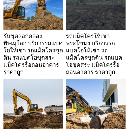
รับขุดลอกคลอง
รถแม็คโครให้เช่า
พิษณุโลก บริการรถแบค
พระโขนง บริการรถ
โฮให้เช่า รถแม็คโครขุด
แบคโฮให้เช่า รถ
ดิน รถแบคโฮขุดสระ
แม็คโครขุดดิน รถแบค
แม็คโครรื้อถอนอาคาร
โฮขุดสระ แม็คโครรื้อ
ราคาถูก
ถอนอาคาร ราคาถูก