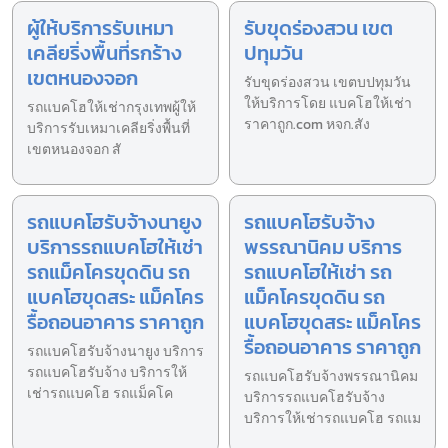
ผู้ให้บริการรับเหมา
รับขุดร่องสวน เขต
เคลียริ่งพื้นที่รกร้าง
ปทุมวัน
เขตหนองจอก
รับขุดร่องสวน เขตบปทุมวัน
ให้บริการโดย แบคโฮให้เช่า
รถแบคโฮให้เช่ากรุงเทพผู้ให้
ราคาถูก.com หจก.สัง
บริการรับเหมาเคลียริ่งพื้นที่
เขตหนองจอก สั
รถแบคโฮรับจ้างนายูง
รถแบคโฮรับจ้าง
บริการรถแบคโฮให้เช่า
พรรณานิคม บริการ
รถแม็คโครขุดดิน รถ
รถแบคโฮให้เช่า รถ
แบคโฮขุดสระ แม็คโคร
แม็คโครขุดดิน รถ
รื้อถอนอาคาร ราคาถูก
แบคโฮขุดสระ แม็คโคร
รื้อถอนอาคาร ราคาถูก
รถแบคโฮรับจ้างนายูง บริการ
รถแบคโฮรับจ้าง บริการให้
รถแบคโฮรับจ้างพรรณานิคม
เช่ารถแบคโฮ รถแม็คโค
บริการรถแบคโฮรับจ้าง
บริการให้เช่ารถแบคโฮ รถแม