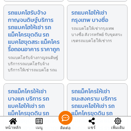
รถแบคโฮรับจ้าง
รถแบคโฮให้เช่า
กาญจนดิษฐ์บริการ
กรุงเทพ บางซื่อ
รถแบคโฮให้เช่า รถ
รถแบคโฮให้เช่ากรุงเทพ
แม็คโครขุดดิน รถ
บางซื่อ สังวรทรัพย์ รับขุดสระ
แบคโฮขุดสระ แม็คโคร
เขตรถแบคโฮให้เช่ากร
รื้อถอนอาคาร ราคาถูก
รถแบคโฮรับจ้างกาญจนดิษฐ์
บริการรถแบคโฮรับจ้าง
บริการให้เช่ารถแบคโฮ รถแ
รถแม็คโครให้เช่า
รถแม็คโครให้เช่า
บางแค บริการ รถ
ชนะสงคราม บริการ
แบคโฮให้เช่า รถ
รถแบคโฮให้เช่า รถ
แม็คโครขุดดิน รถ
แม็คโครขุดดิน รถ
แบคโฮขุดสระ แม็คโคร
แบคโฮขุดสระ แม็คโคร
รื้อถอนอาคาร ราคาถูก
รื้อถอนอาคาร ราคาถูก
หน้าหลัก
เมนู
แชร์
เพิ่มเติม
ติดต่อ