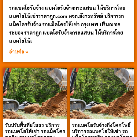
รถแบคโฮรับจ้าง แบคโฮรับจ้างกระแสบน ให้บริการโดย
แบคโฮให้เช่าราคาถูก.com หจก.สังวรทรัพย์ บริการรถ
แม็คโครรับจ้าง รถแม็คโครให้เช่า กรุงเทพ ปริมณฑล
ระยอง ราคาถูก แบคโฮรับจ้างกระแสบน ให้บริการโดย
แบคโฮให้เ
อ่านต่อ »
รับปรับพื้นที่ยโสธร บริการ
รถแบคโฮรับจ้างกิ่งโคกโพธิ์
รถแบคโฮให้เช่า รถแม็คโคร
บริการรถแบคโฮให้เช่า รถ