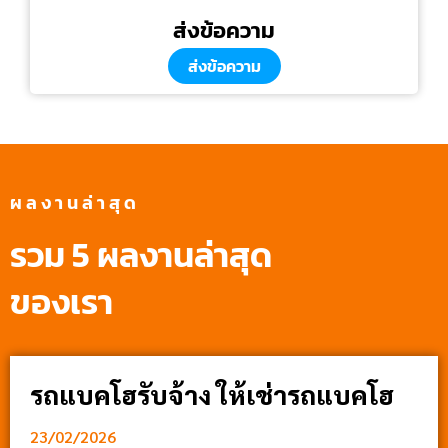
ส่งข้อความ
ส่งข้อความ
ผลงานล่าสุด
รวม 5 ผลงานล่าสุด
ของเรา
รถแบคโฮรับจ้าง ให้เช่ารถแบคโฮ
23/02/2026