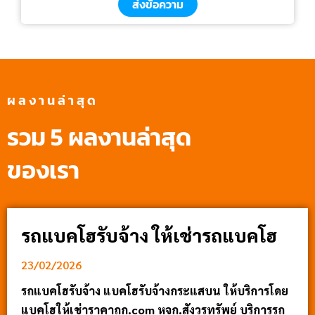
ส่งข้อความ
ผลงานล่าสุด
รวม 5 ผลงานล่าสุด
ของเรา
รถแบคโฮรับจ้าง ให้เช่ารถแบคโฮ
23/02/2026
รถแบคโฮรับจ้าง แบคโฮรับจ้างกระแสบน ให้บริการโดย
แบคโฮให้เช่าราคาถูก.com หจก.สังวรทรัพย์ บริการรถ