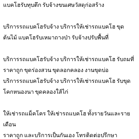
แบคโฮรับทุบตึก รับจ้างขนเศษวัสดุก่อสร้าง
บริการรถแบคโฮรับจ้าง บริการให้เช่ารถแบคโฮ ขุด
ต้นไม้ แบคโฮรับเหมาถางป่า รับจ้างปรับพื้นที่
บริการรถแบคโฮรับจ้าง บริการให้เช่ารถแบคโฮ รับถมที่
ราคาถูก ขุดร่องสวน ขุดลอกคลอง งานขุดบ่อ
บริการรถแบคโฮรับจ้าง บริการให้เช่ารถแบคโฮ รับขุด
โคกหนองนา ขุดคลองใส้ไก่
ให้เช่ารถแม็คโคร ให้เช่ารถแบคโฮ ทั้งรายวันและราย
เดือน
ราคาถูก และบริการเป็นกันเอง โทรติดต่อปรึกษา