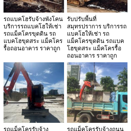
รถแบคโฮรับจ้างพังโคน
รับปรับพื้นที่
บริการรถแบคโฮให้เช่า
สมุทรปราการ บริการรถ
รถแม็คโครขุดดิน รถ
แบคโฮให้เช่า รถ
แบคโฮขุดสระ แม็คโคร
แม็คโครขุดดิน รถแบค
รื้อถอนอาคาร ราคาถูก
โฮขุดสระ แม็คโครรื้อ
ถอนอาคาร ราคาถูก
รถแม็คโครรับจ้าง
รถแม็คโครรับจ้างถนน