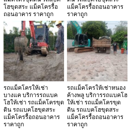
โฮขุดสระ แม็คโครรื้อ
แม็คโครรื้อถอนอาคาร
ถอนอาคาร ราคาถูก
ราคาถูก
รถแม็คโครให้เช่า
รถแม็คโครให้เช่าหนอง
บางแค บริการรถแบค
ค้างพลู บริการรถแบคโฮ
โฮให้เช่า รถแม็คโครขุด
ให้เช่า รถแม็คโครขุด
ดิน รถแบคโฮขุดสระ
ดิน รถแบคโฮขุดสระ
แม็คโครรื้อถอนอาคาร
แม็คโครรื้อถอนอาคาร
ราคาถูก
ราคาถูก