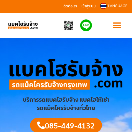
ติดต่อเรา
เข้าสู่ระบบ
LANGUAGE
บริการรถแบคโฮรับจ้าง แบคโฮให้เช่า
รถแม็คโครรับจ้างทั่วไทย
085-449-4132