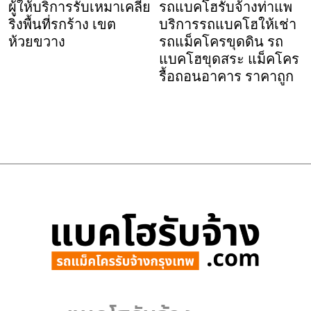
ผู้ให้บริการรับเหมาเคลีย
รถแบคโฮรับจ้างท่าแพ
ริ่งพื้นที่รกร้าง เขต
บริการรถแบคโฮให้เช่า
ห้วยขวาง
รถแม็คโครขุดดิน รถ
แบคโฮขุดสระ แม็คโคร
รื้อถอนอาคาร ราคาถูก