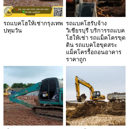
รถแบคโฮให้เช่ากรุงเทพ
รถแบคโฮรับจ้าง
ปทุมวัน
วิเชียรบุรี บริการรถแบค
โฮให้เช่า รถแม็คโครขุด
ดิน รถแบคโฮขุดสระ
แม็คโครรื้อถอนอาคาร
ราคาถูก