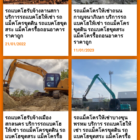
รถแบคโฮรับจ้างลานสกา
รถแม็คโครให้เช่าถนน
บริการรถแบคโฮให้เช่า รถ
กาญจนาภิเษก บริการรถ
แม็คโครขุดดิน รถแบคโฮขุด
แบคโฮให้เช่า รถแม็คโคร
สระ แม็คโครรื้อถอนอาคาร
ขุดดิน รถแบคโฮขุดสระ
ราคาถูก
แม็คโครรื้อถอนอาคาร
ราคาถูก
21/01/2022
11/01/2023
รถแบคโฮรับจ้างเมือง
รถแม็คโครให้เช่าบางขุน
สกลนคร บริการรถแบคโฮ
พรหม บริการ รถแบคโฮให้
ให้เช่า รถแม็คโครขุดดิน รถ
เช่า รถแม็คโครขุดดิน รถ
แบคโฮขุดสระ แม็คโครรื้อ
แบคโฮขุดสระ แม็คโครรื้อ