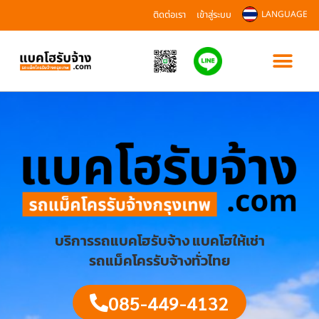
ติดต่อเรา
เข้าสู่ระบบ
LANGUAGE
บริการรถแบคโฮรับจ้าง แบคโฮให้เช่า
รถแม็คโครรับจ้างทั่วไทย
085-449-4132