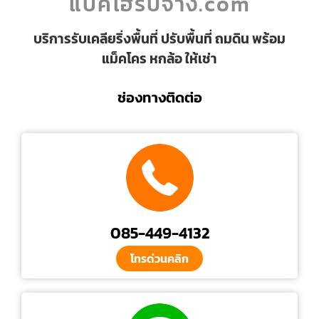
แบคโฮรับจ้าง.com
บริการรับเคลียริ่งพื้นที่ ปรับพื้นที่ ถมดิน พร้อม
แม็คโคร หกล้อ ให้เช่า
ช่องทางติดต่อ
085-449-4132
โทรด่วนคลิก