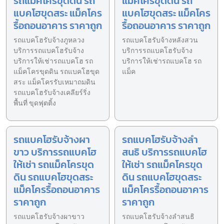
รถแม็คโครขุดดิน รถ
แม็คโครขุดดิน รถ
แบคโฮขุดสระ แม็คโคร
แบคโฮขุดสระ แม็คโคร
รื้อถอนอาคาร ราคาถูก
รื้อถอนอาคาร ราคาถูก
รถแบคโฮรับจ้างภูหลวง
รถแบคโฮรับจ้างหลังสวน
บริการรถแบคโฮรับจ้าง
บริการรถแบคโฮรับจ้าง
บริการให้เช่ารถแบคโฮ รถ
บริการให้เช่ารถแบคโฮ รถ
แม็คโครขุดดิน รถแบคโฮขุด
แม็ค
สระ แม็คโครรับเหมาถมดิน
รถแบคโฮรับจ้างเคลียร์ริ่ง
พื้นที่ ขุดฟุตติ้ง
รถแบคโฮรับจ้างผา
รถแบคโฮรับจ้างลำ
ขาว บริการรถแบคโฮ
สนธิ บริการรถแบคโฮ
ให้เช่า รถแม็คโครขุด
ให้เช่า รถแม็คโครขุด
ดิน รถแบคโฮขุดสระ
ดิน รถแบคโฮขุดสระ
แม็คโครรื้อถอนอาคาร
แม็คโครรื้อถอนอาคาร
ราคาถูก
ราคาถูก
รถแบคโฮรับจ้างผาขาว
รถแบคโฮรับจ้างลำสนธิ