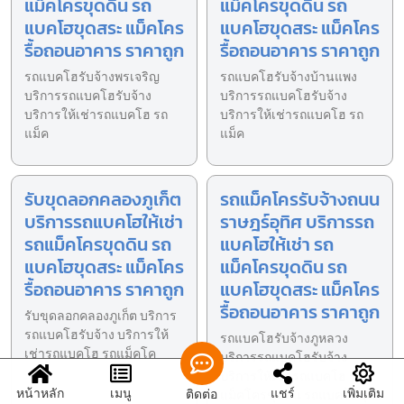
แม็คโครขุดดิน รถ
แม็คโครขุดดิน รถ
แบคโฮขุดสระ แม็คโคร
แบคโฮขุดสระ แม็คโคร
รื้อถอนอาคาร ราคาถูก
รื้อถอนอาคาร ราคาถูก
รถแบคโฮรับจ้างพรเจริญ
รถแบคโฮรับจ้างบ้านแพง
บริการรถแบคโฮรับจ้าง
บริการรถแบคโฮรับจ้าง
บริการให้เช่ารถแบคโฮ รถ
บริการให้เช่ารถแบคโฮ รถ
แม็ค
แม็ค
รับขุดลอกคลองภูเก็ต
รถแม็คโครรับจ้างถนน
บริการรถแบคโฮให้เช่า
ราษฎร์อุทิศ บริการรถ
รถแม็คโครขุดดิน รถ
แบคโฮให้เช่า รถ
แบคโฮขุดสระ แม็คโคร
แม็คโครขุดดิน รถ
รื้อถอนอาคาร ราคาถูก
แบคโฮขุดสระ แม็คโคร
รื้อถอนอาคาร ราคาถูก
รับขุดลอกคลองภูเก็ต บริการ
รถแบคโฮรับจ้าง บริการให้
รถแบคโฮรับจ้างภูหลวง
เช่ารถแบคโฮ รถแม็คโค
บริการรถแบคโฮรับจ้าง
บริการให้เช่ารถแบคโฮ รถ
หน้าหลัก
เมนู
แชร์
เพิ่มเติม
ติดต่อ
แม็คโครขุดดิน รถแบคโฮขุด