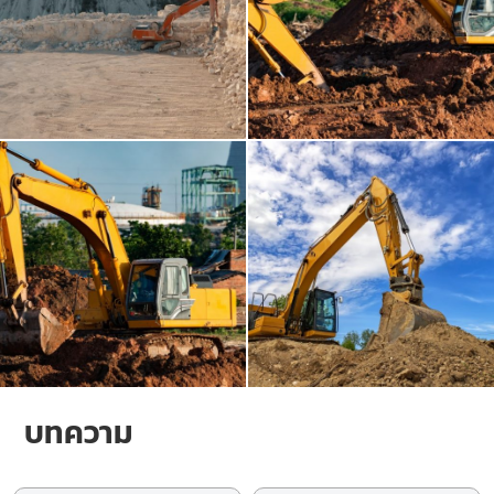
บทความ