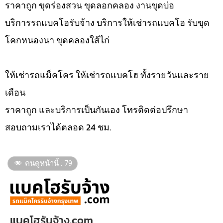
ราคาถูก ขุดร่องสวน ขุดลอกคลอง งานขุดบ่อ
บริการรถแบคโฮรับจ้าง บริการให้เช่ารถแบคโฮ รับขุด
โคกหนองนา ขุดคลองใส้ไก่
ให้เช่ารถแม็คโคร ให้เช่ารถแบคโฮ ทั้งรายวันและราย
เดือน
ราคาถูก และบริการเป็นกันเอง โทรติดต่อปรึกษา
สอบถามเราได้ตลอด 24 ชม.
คนดูหน้านี้ :
79
แบคโฮรับจ้าง.com