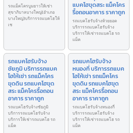
แบคโฮขุดสระ แม็คโคร
รถแม็คโครบูมยาวให้เช่า
รื้อถอนอาคาร ราคาถูก
สุขาภิบาลบางใหญ่(อำเภอ
บางใหญ่)บริการรถแบคโฮให้
รถแบคโฮรับจ้างห้วยยอด
เช
บริการรถแบคโฮรับจ้าง
บริการให้เช่ารถแบคโฮ รถ
แม็ค
รถแบคโฮรับจ้าง
รถแบคโฮรับจ้าง
ชัยภูมิ บริการรถแบค
หนองกี่ บริการรถแบค
โฮให้เช่า รถแม็คโคร
โฮให้เช่า รถแม็คโคร
ขุดดิน รถแบคโฮขุด
ขุดดิน รถแบคโฮขุด
สระ แม็คโครรื้อถอน
สระ แม็คโครรื้อถอน
อาคาร ราคาถูก
อาคาร ราคาถูก
รถแบคโฮรับจ้างชัยภูมิ
รถแบคโฮรับจ้างหนองกี่
บริการรถแบคโฮรับจ้าง
บริการรถแบคโฮรับจ้าง
บริการให้เช่ารถแบคโฮ รถ
บริการให้เช่ารถแบคโฮ รถ
แม็ค
แม็ค