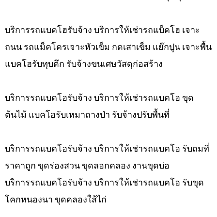
บริการรถแบคโฮรับจ้าง บริการให้เช่ารถแบ็คโฮ เจาะ
ถนน รถแม็คโครเจาะหัวเข็ม กดเสาเข็ม แย๊กปูน เจาะพื้น
แบคโฮรับทุบตึก รับจ้างขนเศษวัสดุก่อสร้าง
บริการรถแบคโฮรับจ้าง บริการให้เช่ารถแบคโฮ ขุด
ต้นไม้ แบคโฮรับเหมาถางป่า รับจ้างปรับพื้นที่
บริการรถแบคโฮรับจ้าง บริการให้เช่ารถแบคโฮ รับถมที่
ราคาถูก ขุดร่องสวน ขุดลอกคลอง งานขุดบ่อ
บริการรถแบคโฮรับจ้าง บริการให้เช่ารถแบคโฮ รับขุด
โคกหนองนา ขุดคลองใส้ไก่