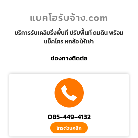
แบคโฮรับจ้าง.com
บริการรับเคลียริ่งพื้นที่ ปรับพื้นที่ ถมดิน พร้อม
แม็คโคร หกล้อ ให้เช่า
ช่องทางติดต่อ
085-449-4132
โทรด่วนคลิก