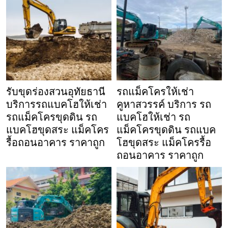
รับขุดร่องสวนอุทัยธานี
รถแม็คโครให้เช่า
บริการรถแบคโฮให้เช่า
คูหาสวรรค์ บริการ รถ
รถแม็คโครขุดดิน รถ
แบคโฮให้เช่า รถ
แบคโฮขุดสระ แม็คโคร
แม็คโครขุดดิน รถแบค
รื้อถอนอาคาร ราคาถูก
โฮขุดสระ แม็คโครรื้อ
ถอนอาคาร ราคาถูก