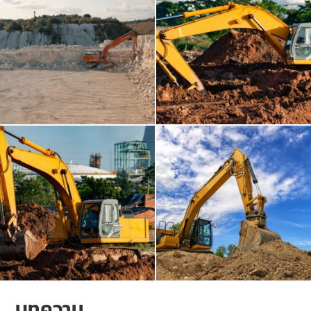
บทความ