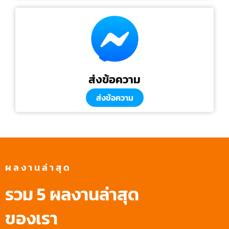
ส่งข้อความ
ส่งข้อความ
ผลงานล่าสุด
รวม 5 ผลงานล่าสุด
ของเรา