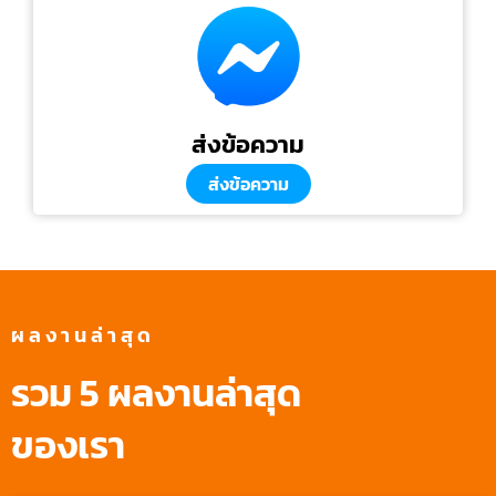
ส่งข้อความ
ส่งข้อความ
ผลงานล่าสุด
รวม 5 ผลงานล่าสุด
ของเรา