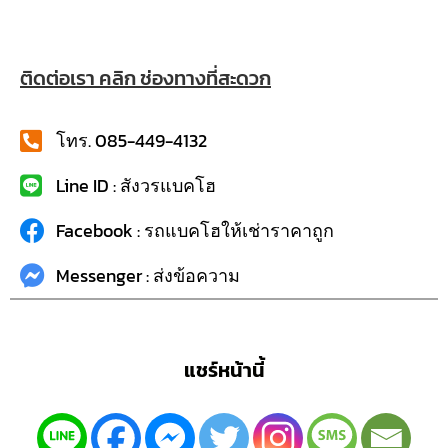
ติดต่อเรา คลิก ช่องทางที่สะดวก
โทร. 085-449-4132
Line ID : สังวรแบคโฮ
Facebook : รถแบคโฮให้เช่าราคาถูก
Messenger : ส่งข้อความ
แชร์หน้านี้