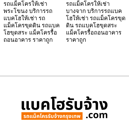
รถแม็คโครให้เช่า
รถแม็คโครให้เช่า
พระโขนง บริการรถ
บางจาก บริการรถแบค
แบคโฮให้เช่า รถ
โฮให้เช่า รถแม็คโครขุด
แม็คโครขุดดิน รถแบค
ดิน รถแบคโฮขุดสระ
โฮขุดสระ แม็คโครรื้อ
แม็คโครรื้อถอนอาคาร
ถอนอาคาร ราคาถูก
ราคาถูก