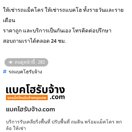
ให้เช่ารถแม็คโคร ให้เช่ารถแบคโฮ ทั้งรายวันและราย
เดือน
ราคาถูก และบริการเป็นกันเอง โทรติดต่อปรึกษา
สอบถามเราได้ตลอด 24 ชม.
คนดูหน้านี้ :
282
รถแบคโฮรับจ้าง
แบคโฮรับจ้าง.com
บริการรับเคลียริ่งพื้นที่ ปรับพื้นที่ ถมดิน พร้อมแม็คโคร หก
ล้อ ให้เช่า