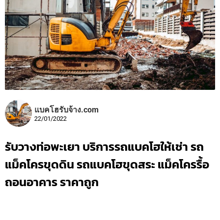
แบคโฮรับจ้าง.com
22/01/2022
รับวางท่อพะเยา บริการรถแบคโฮให้เช่า รถ
แม็คโครขุดดิน รถแบคโฮขุดสระ แม็คโครรื้อ
ถอนอาคาร ราคาถูก