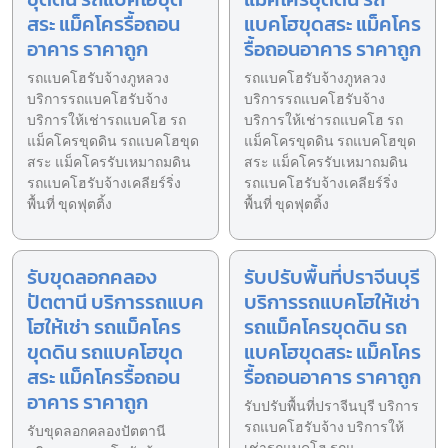
สระ แม็คโครรื้อถอน
แบคโฮขุดสระ แม็คโคร
อาคาร ราคาถูก
รื้อถอนอาคาร ราคาถูก
รถแบคโฮรับจ้างภูหลวง
รถแบคโฮรับจ้างภูหลวง
บริการรถแบคโฮรับจ้าง
บริการรถแบคโฮรับจ้าง
บริการให้เช่ารถแบคโฮ รถ
บริการให้เช่ารถแบคโฮ รถ
แม็คโครขุดดิน รถแบคโฮขุด
แม็คโครขุดดิน รถแบคโฮขุด
สระ แม็คโครรับเหมาถมดิน
สระ แม็คโครรับเหมาถมดิน
รถแบคโฮรับจ้างเคลียร์ริ่ง
รถแบคโฮรับจ้างเคลียร์ริ่ง
พื้นที่ ขุดฟุตติ้ง
พื้นที่ ขุดฟุตติ้ง
รับขุดลอกคลอง
รับปรับพื้นที่ปราจีนบุรี
ปัตตานี บริการรถแบค
บริการรถแบคโฮให้เช่า
โฮให้เช่า รถแม็คโคร
รถแม็คโครขุดดิน รถ
ขุดดิน รถแบคโฮขุด
แบคโฮขุดสระ แม็คโคร
สระ แม็คโครรื้อถอน
รื้อถอนอาคาร ราคาถูก
อาคาร ราคาถูก
รับปรับพื้นที่ปราจีนบุรี บริการ
รถแบคโฮรับจ้าง บริการให้
รับขุดลอกคลองปัตตานี