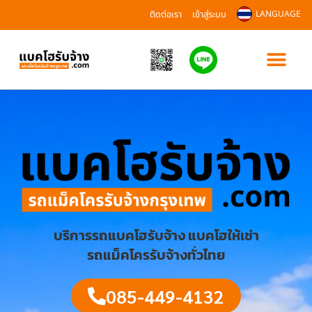
ติดต่อเรา
เข้าสู่ระบบ
LANGUAGE
บริการรถแบคโฮรับจ้าง แบคโฮให้เช่า
รถแม็คโครรับจ้างทั่วไทย
085-449-4132