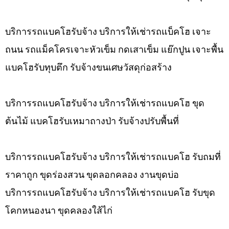
บริการรถแบคโฮรับจ้าง บริการให้เช่ารถแบ็คโฮ เจาะ
ถนน รถแม็คโครเจาะหัวเข็ม กดเสาเข็ม แย๊กปูน เจาะพื้น
แบคโฮรับทุบตึก รับจ้างขนเศษวัสดุก่อสร้าง
บริการรถแบคโฮรับจ้าง บริการให้เช่ารถแบคโฮ ขุด
ต้นไม้ แบคโฮรับเหมาถางป่า รับจ้างปรับพื้นที่
บริการรถแบคโฮรับจ้าง บริการให้เช่ารถแบคโฮ รับถมที่
ราคาถูก ขุดร่องสวน ขุดลอกคลอง งานขุดบ่อ
บริการรถแบคโฮรับจ้าง บริการให้เช่ารถแบคโฮ รับขุด
โคกหนองนา ขุดคลองใส้ไก่