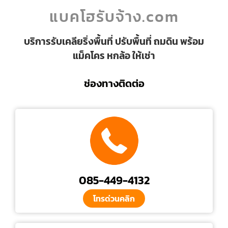
แบคโฮรับจ้าง.com
บริการรับเคลียริ่งพื้นที่ ปรับพื้นที่ ถมดิน พร้อม
แม็คโคร หกล้อ ให้เช่า
ช่องทางติดต่อ
085-449-4132
โทรด่วนคลิก