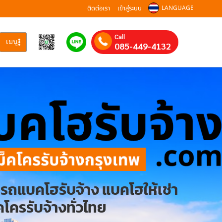
ติดต่อเรา
เข้าสู่ระบบ
LANGUAGE
Call
เมนู
085-449-4132
รรถแบคโฮรับจ้าง แบคโฮให้เช่า
โครรับจ้างทั่วไทย