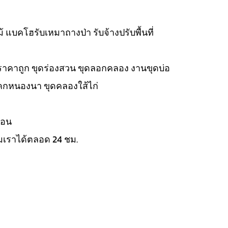
แบคโฮรับเหมาถางป่า รับจ้างปรับพื้นที่
่ราคาถูก ขุดร่องสวน ขุดลอกคลอง งานขุดบ่อ
โคกหนองนา ขุดคลองใส้ไก่
ือน
มเราได้ตลอด 24 ชม.