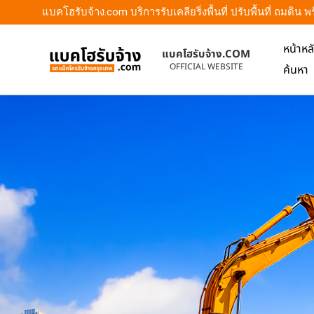
แบคโฮรับจ้าง.com บริการรับเคลียริ่งพื้นที่ ปรับพื้นที่ ถมดิ
หน้าหล
แบคโฮรับจ้าง.COM
OFFICIAL WEBSITE
ค้นหา