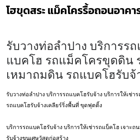
โฮขุดสระ แม็คโครรื้อถอนอาคา
รับวางท่อลำปาง บริการรถแ
แบคโฮ รถแม็คโครขุดดิน 
เหมาถมดิน รถแบคโฮรับจ้างเคล
รับวางท่อลำปาง บริการรถแบคโฮรับจ้าง บริการให้เช
รถแบคโฮรับจ้างเคลียร์ริ่งพื้นที่ ขุดฟุตติ้ง
บริการรถแบคโฮรับจ้าง บริการให้เช่ารถแบ็คโฮ เจาะถนน
รับจ้างขนเศษวัสดุก่อสร้าง