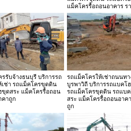
แม็คโครรื้อถอนอาคาร รา
รรับจ้างธนบุรี บริการรถ
รถแม็คโครให้เช่าถนนทา
เช่า รถแม็คโครขุดดิน
บูรพาวิถี บริการรถแบคโฮ
ขุดสระ แม็คโครรื้อถอน
รถแม็คโครขุดดิน รถแบค
าคาถูก
สระ แม็คโครรื้อถอนอาค
ถูก