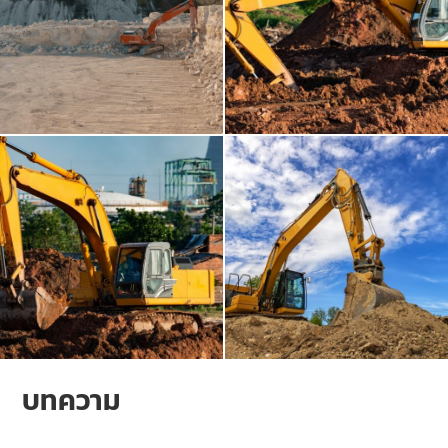
บทความ