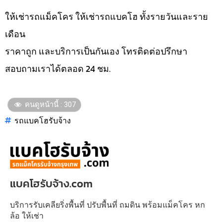
ให้เช่ารถแม็คโคร ให้เช่ารถแบคโฮ ทั้งรายวันและราย
เดือน
ราคาถูก และบริการเป็นกันเอง โทรติดต่อปรึกษา
สอบถามเราได้ตลอด 24 ชม.
คนดูหน้านี้ :
307
รถแบคโฮรับจ้าง
แบคโฮรับจ้าง.com
บริการรับเคลียริ่งพื้นที่ ปรับพื้นที่ ถมดิน พร้อมแม็คโคร หก
ล้อ ให้เช่า