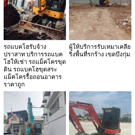
รถแบคโฮรับจ้าง
ผู้ให้บริการรับเหมาเคลีย
ปราสาท บริการรถแบค
ริ่งพื้นที่รกร้าง เขตบึงกุ่ม
โฮให้เช่า รถแม็คโครขุด
ดิน รถแบคโฮขุดสระ
แม็คโครรื้อถอนอาคาร
ราคาถูก