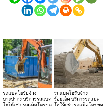
รถแบคโฮรับจ้าง
รถแบคโฮรับจ้าง
บางปะกง บริการรถแบค
ร้อยเอ็ด บริการรถแบค
โฮให้เช่า รถแม็คโครขุด
โฮให้เช่า รถแม็คโครขุด