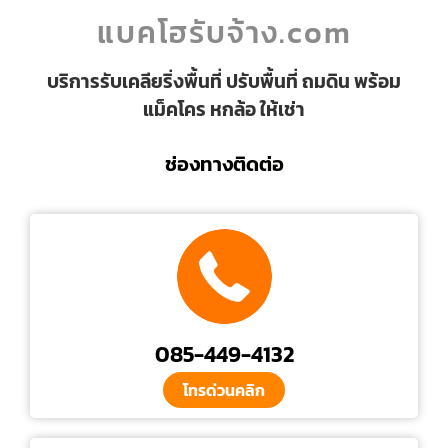
แบคโฮรับจ้าง.com
บริการรับเคลียริ่งพื้นที่ ปรับพื้นที่ ถมดิน พร้อม
แม็คโคร หกล้อ ให้เช่า
ช่องทางติดต่อ
085-449-4132
โทรด่วนคลิก