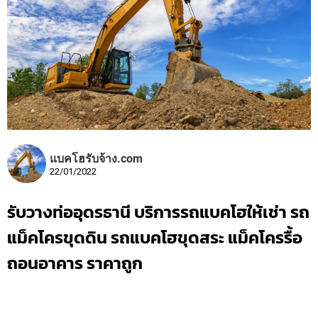
แบคโฮรับจ้าง.com
22/01/2022
รับวางท่ออุดรธานี บริการรถแบคโฮให้เช่า รถ
แม็คโครขุดดิน รถแบคโฮขุดสระ แม็คโครรื้อ
ถอนอาคาร ราคาถูก