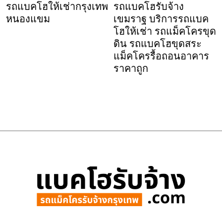
รถแบคโฮให้เช่ากรุงเทพ
รถแบคโฮรับจ้าง
หนองแขม
เขมราฐ บริการรถแบค
โฮให้เช่า รถแม็คโครขุด
ดิน รถแบคโฮขุดสระ
แม็คโครรื้อถอนอาคาร
ราคาถูก