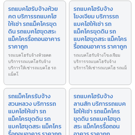
รถแบคโฮรับจ้างห้วย
รถแบคโฮรับจ้าง
คต บริการรถแบคโฮ
โขงเจียม บริการรถ
ให้เช่า รถแม็คโครขุด
แบคโฮให้เช่า รถ
ดิน รถแบคโฮขุดสระ
แม็คโครขุดดิน รถ
แม็คโครรื้อถอนอาคาร
แบคโฮขุดสระ แม็คโคร
ราคาถูก
รื้อถอนอาคาร ราคาถูก
รถแบคโฮรับจ้างห้วยคต
รถแบคโฮรับจ้างโขงเจียม
บริการรถแบคโฮรับจ้าง
บริการรถแบคโฮรับจ้าง
บริการให้เช่ารถแบคโฮ รถ
บริการให้เช่ารถแบคโฮ รถแม็
แม็คโ
รถแม็คโครรับจ้าง
รถแบคโฮรับจ้าง
สวนหลวง บริการรถ
ลานสัก บริการรถแบค
แบคโฮให้เช่า รถ
โฮให้เช่า รถแม็คโคร
แม็คโครขุดดิน รถ
ขุดดิน รถแบคโฮขุด
แบคโฮขุดสระ แม็คโคร
สระ แม็คโครรื้อถอน
รื้อถอนอาคาร ราคาถูก
อาคาร ราคาถูก