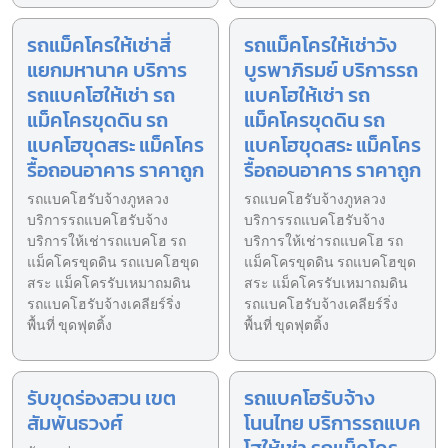
รถแม็คโครให้เช่าสี่
รถแม็คโครให้เช่าวัง
แยกมหานาค บริการ
บูรพาภิรมย์ บริการรถ
รถแบคโฮให้เช่า รถ
แบคโฮให้เช่า รถ
แม็คโครขุดดิน รถ
แม็คโครขุดดิน รถ
แบคโฮขุดสระ แม็คโคร
แบคโฮขุดสระ แม็คโคร
รื้อถอนอาคาร ราคาถูก
รื้อถอนอาคาร ราคาถูก
รถแบคโฮรับจ้างภูหลวง
รถแบคโฮรับจ้างภูหลวง
บริการรถแบคโฮรับจ้าง
บริการรถแบคโฮรับจ้าง
บริการให้เช่ารถแบคโฮ รถ
บริการให้เช่ารถแบคโฮ รถ
แม็คโครขุดดิน รถแบคโฮขุด
แม็คโครขุดดิน รถแบคโฮขุด
สระ แม็คโครรับเหมาถมดิน
สระ แม็คโครรับเหมาถมดิน
รถแบคโฮรับจ้างเคลียร์ริ่ง
รถแบคโฮรับจ้างเคลียร์ริ่ง
พื้นที่ ขุดฟุตติ้ง
พื้นที่ ขุดฟุตติ้ง
รับขุดร่องสวน เขต
รถแบคโฮรับจ้าง
สัมพันธวงศ์
โนนไทย บริการรถแบค
โฮให้เช่า รถแม็คโคร