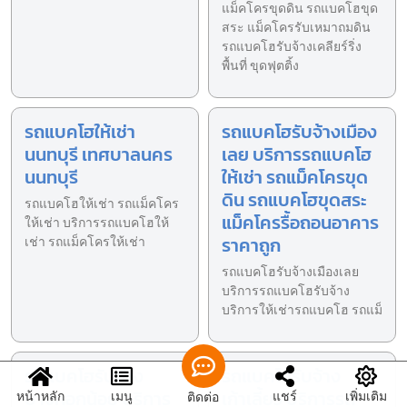
แม็คโครขุดดิน รถแบคโฮขุด
สระ แม็คโครรับเหมาถมดิน
รถแบคโฮรับจ้างเคลียร์ริ่ง
พื้นที่ ขุดฟุตติ้ง
รถแบคโฮให้เช่า
รถแบคโฮรับจ้างเมือง
นนทบุรี เทศบาลนคร
เลย บริการรถแบคโฮ
นนทบุรี
ให้เช่า รถแม็คโครขุด
ดิน รถแบคโฮขุดสระ
รถแบคโฮให้เช่า รถแม็คโคร
แม็คโครรื้อถอนอาคาร
ให้เช่า บริการรถแบคโฮให้
ราคาถูก
เช่า รถแม็คโครให้เช่า
รถแบคโฮรับจ้างเมืองเลย
บริการรถแบคโฮรับจ้าง
บริการให้เช่ารถแบคโฮ รถแม็
รถแบคโฮรับจ้าง
รถแบคโฮรับจ้าง
บางกอกน้อย บริการ
เก้าเลี้ยว บริการรถ
หน้าหลัก
เมนู
แชร์
เพิ่มเติม
ติดต่อ