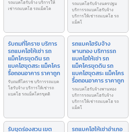
รถแบคโฮรับจ้าง บริการให้
รถแบคโฮรับจ้างนครปฐม
เช่ารถแบคโฮ รถแม็คโค
บริการรถแบคโฮรับจ้าง
บริการให้เช่ารถแบคโฮ รถ
แม็คโ
รับถมที่โคราช บริการ
รถแบคโฮรับจ้าง
รถแบคโฮให้เช่า รถ
พานทอง บริการรถ
แม็คโครขุดดิน รถ
แบคโฮให้เช่า รถ
แบคโฮขุดสระ แม็คโคร
แม็คโครขุดดิน รถ
รื้อถอนอาคาร ราคาถูก
แบคโฮขุดสระ แม็คโคร
รื้อถอนอาคาร ราคาถูก
รับถมที่โคราช บริการรถแบค
โฮรับจ้าง บริการให้เช่ารถ
รถแบคโฮรับจ้างพานทอง
แบคโฮ รถแม็คโครขุดดิ
บริการรถแบคโฮรับจ้าง
บริการให้เช่ารถแบคโฮ รถ
แม็คโ
รับขุดร่องสวน เขต
รถแบคโฮให้เช่าอำเภอ