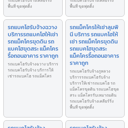
รถแบคโฮรับจ้างเคลียร์ริ่ง
รถแบคโฮรับจ้างเคลียร์ริ่ง
พื้นที่ ขุดฟุตติ้ง
พื้นที่ ขุดฟุตติ้ง
รถแบคโฮรับจ้างฉวาง
รถแม็คโครให้เช่าลุมพิ
บริการรถแบคโฮให้เช่า
นี บริการ รถแบคโฮให้
รถแม็คโครขุดดิน รถ
เช่า รถแม็คโครขุดดิน
แบคโฮขุดสระ แม็คโคร
รถแบคโฮขุดสระ
รื้อถอนอาคาร ราคาถูก
แม็คโครรื้อถอนอาคาร
ราคาถูก
รถแบคโฮรับจ้างฉวาง บริการ
รถแบคโฮรับจ้าง บริการให้
รถแบคโฮรับจ้างภูหลวง
เช่ารถแบคโฮ รถแม็คโคร
บริการรถแบคโฮรับจ้าง
บริการให้เช่ารถแบคโฮ รถ
แม็คโครขุดดิน รถแบคโฮขุด
สระ แม็คโครรับเหมาถมดิน
รถแบคโฮรับจ้างเคลียร์ริ่ง
พื้นที่ ขุดฟุตติ้ง