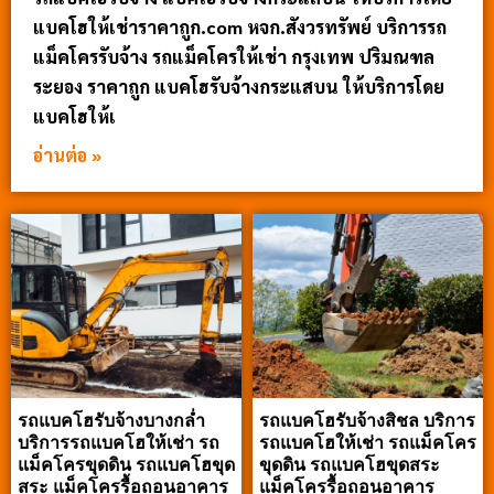
แบคโฮให้เช่าราคาถูก.com หจก.สังวรทรัพย์ บริการรถ
แม็คโครรับจ้าง รถแม็คโครให้เช่า กรุงเทพ ปริมณฑล
ระยอง ราคาถูก แบคโฮรับจ้างกระแสบน ให้บริการโดย
แบคโฮให้เ
อ่านต่อ »
รถแบคโฮรับจ้างบางกล่ำ
รถแบคโฮรับจ้างสิชล บริการ
บริการรถแบคโฮให้เช่า รถ
รถแบคโฮให้เช่า รถแม็คโคร
แม็คโครขุดดิน รถแบคโฮขุด
ขุดดิน รถแบคโฮขุดสระ
สระ แม็คโครรื้อถอนอาคาร
แม็คโครรื้อถอนอาคาร