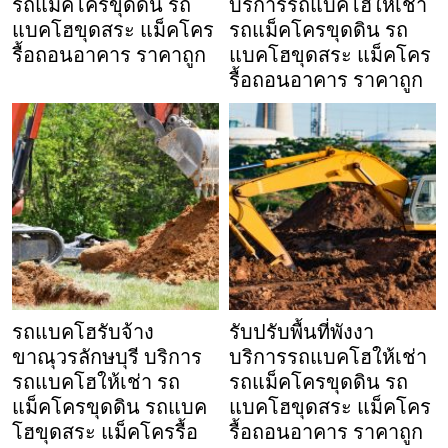
รถแม็คโครขุดดิน รถ
บริการรถแบคโฮให้เช่า
แบคโฮขุดสระ แม็คโคร
รถแม็คโครขุดดิน รถ
รื้อถอนอาคาร ราคาถูก
แบคโฮขุดสระ แม็คโคร
รื้อถอนอาคาร ราคาถูก
รถแบคโฮรับจ้าง
รับปรับพื้นที่พังงา
ขาณุวรลักษบุรี บริการ
บริการรถแบคโฮให้เช่า
รถแบคโฮให้เช่า รถ
รถแม็คโครขุดดิน รถ
แม็คโครขุดดิน รถแบค
แบคโฮขุดสระ แม็คโคร
โฮขุดสระ แม็คโครรื้อ
รื้อถอนอาคาร ราคาถูก