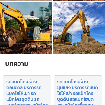
บทความ
รถแบคโฮรับจ้าง
รถแบคโฮรับจ้าง
ดอนตาล บริการรถ
ชุมแสง บริการรถแบค
แบคโฮให้เช่า รถ
โฮให้เช่า รถแม็คโคร
แม็คโครขุดดิน รถ
ขุดดิน รถแบคโฮขุด