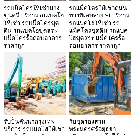
รถแม็คโครให้เช่าบาง
รถแม็คโครให้เช่าถนน
ขุนศรี บริการรถแบคโฮ
ทางพิเศษสาย S1 บริการ
ให้เช่า รถแม็คโครขุด
รถแบคโฮให้เช่า รถ
ดิน รถแบคโฮขุดสระ
แม็คโครขุดดิน รถแบค
แม็คโครรื้อถอนอาคาร
โฮขุดสระ แม็คโครรื้อ
ราคาถูก
ถอนอาคาร ราคาถูก
รับปั้นคันนากรุงเทพ
รับขุดร่องสวน
บริการ รถแบคโฮให้เช่า
พระนครศรีอยุธยา