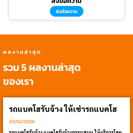
ส่งข้อความ
ส่งข้อความ
ผลงานล่าสุด
รวม 5 ผลงานล่าสุด
ของเรา
รถแบคโฮรับจ้าง ให้เช่ารถแบคโฮ
23/02/2026
รถแบคโฮรับจ้าง แบคโฮรับจ้างกระแสบน ให้บริการโดย