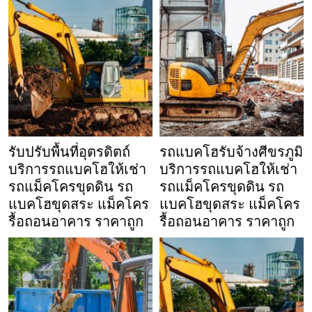
รับปรับพื้นที่อุตรดิตถ์
รถแบคโฮรับจ้างศีขรภูมิ
บริการรถแบคโฮให้เช่า
บริการรถแบคโฮให้เช่า
รถแม็คโครขุดดิน รถ
รถแม็คโครขุดดิน รถ
แบคโฮขุดสระ แม็คโคร
แบคโฮขุดสระ แม็คโคร
รื้อถอนอาคาร ราคาถูก
รื้อถอนอาคาร ราคาถูก