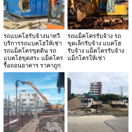
รถแบคโฮรับจ้างนาทวี
รถแม็คโครรับจ้าง รถ
บริการรถแบคโฮให้เช่า
ขุดเล็กรับจ้าง แบคโฮ
รถแม็คโครขุดดิน รถ
รับจ้าง แม็คโครรับจ้าง
แบคโฮขุดสระ แม็คโคร
แม็กโครให้เช่า
รื้อถอนอาคาร ราคาถูก