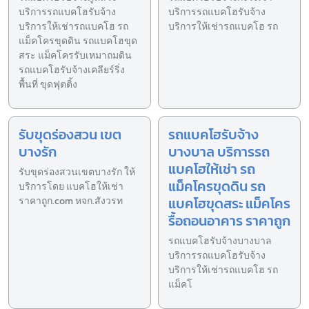
บริการรถแบคโฮรับจ้าง
บริการรถแบคโฮรับจ้าง
บริการให้เช่ารถแบคโฮ รถ
บริการให้เช่ารถแบคโฮ รถ
แม็คโครขุดดิน รถแบคโฮขุด
สระ แม็คโครรับเหมาถมดิน
รถแบคโฮรับจ้างเคลียร์ริ่ง
พื้นที่ ขุดฟุตติ้ง
รับขุดร่องสวน เขต
รถแบคโฮรับจ้าง
บางรัก
บางบาล บริการรถ
แบคโฮให้เช่า รถ
รับขุดร่องสวนเขตบางรัก ให้
แม็คโครขุดดิน รถ
บริการโดย แบคโฮให้เช่า
แบคโฮขุดสระ แม็คโคร
ราคาถูก.com หจก.สังวรท
รื้อถอนอาคาร ราคาถูก
รถแบคโฮรับจ้างบางบาล
บริการรถแบคโฮรับจ้าง
บริการให้เช่ารถแบคโฮ รถ
แม็คโ