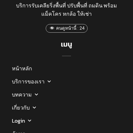
บริการรับเคลียริ่งพื้นที่ ปรับพื้นที่ ถมดิน พร้อม
แม็คโคร หกล้อ ให้เช่า
คนดูหน้านี้ :
24
เมนู
หน้าหลัก
บริการของเรา
บทความ
เกี่ยวกับ
Login