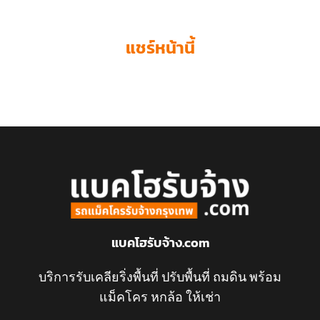
แชร์หน้านี้
แบคโฮรับจ้าง.com
บริการรับเคลียริ่งพื้นที่ ปรับพื้นที่ ถมดิน พร้อม
แม็คโคร หกล้อ ให้เช่า