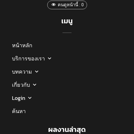
คนดูหน้านี้ :
0
เมนู
หน้าหลัก
บริการของเรา
บทความ
เกี่ยวกับ
Login
ค้นหา
ผลงานล่าสุด