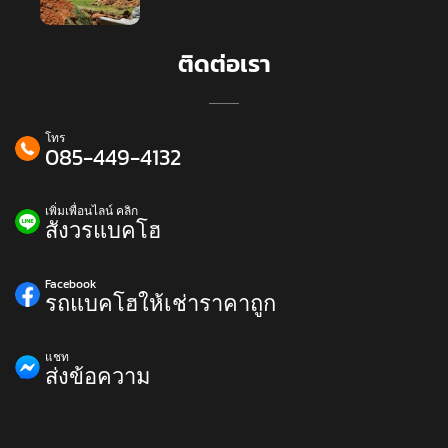
ติดต่อเรา
โทร
085-449-4132
เพิ่มเพื่อนไลน์ คลิก
สังวรแบคโฮ
Facebook
รถแบคโฮให้เช่าราคาถูก
แชท
ส่งข้อความ