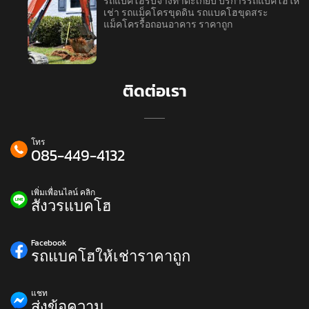
รถแบคโฮรับจ้างท่าตะเกียบ บริการรถแบคโฮให้
เช่า รถแม็คโครขุดดิน รถแบคโฮขุดสระ
แม็คโครรื้อถอนอาคาร ราคาถูก
ติดต่อเรา
โทร
085-449-4132
เพิ่มเพื่อนไลน์ คลิก
สังวรแบคโฮ
Facebook
รถแบคโฮให้เช่าราคาถูก
แชท
ส่งข้อความ