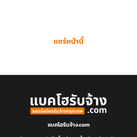
แชร์หน้านี้
แบคโฮรับจ้าง.com