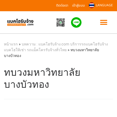
ติดต่อเรา
เข้าสู่ระบบ
LANGUAGE
หน้าแรก
»
บทความ : แบคโฮรับจ้าง.com บริการรถแบคโฮรับจ้าง
แบคโฮให้เช่า รถแม็คโครรับจ้างทั่วไทย
»
ทบวงมหาวิทยาลัย
บางบัวทอง
ทบวงมหาวิทยาลัย
บางบัวทอง