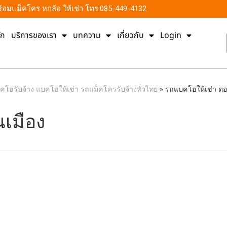
น พร้อมแม็คโคร หกล้อ ให้เช่า โทร.085-449-4132
ัก
บริการของเรา
บทความ
เกี่ยวกับ
Login
ฮรับจ้าง แบคโฮให้เช่า รถแม็คโครรับจ้างทั่วไทย
»
รถแบคโฮให้เช่า ดอ
เมือง