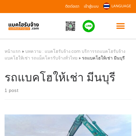
ติดต่อเรา
เข้าสู่ระบบ
LANGUAGE
หน้าแรก
»
บทความ : แบคโฮรับจ้าง.com บริการรถแบคโฮรับจ้าง
แบคโฮให้เช่า รถแม็คโครรับจ้างทั่วไทย
»
รถแบคโฮให้เช่า มีนบุรี
รถแบคโฮให้เช่า มีนบุรี
1 post