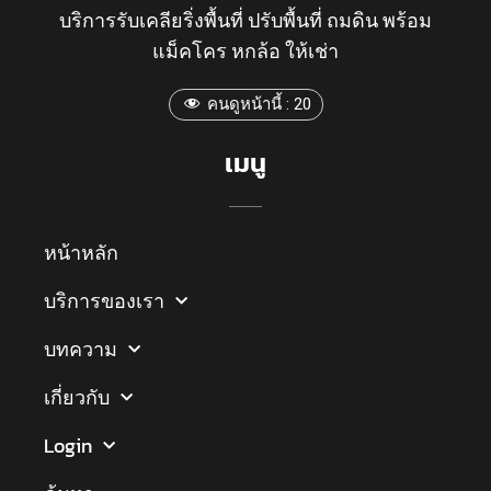
บริการรับเคลียริ่งพื้นที่ ปรับพื้นที่ ถมดิน พร้อม
แม็คโคร หกล้อ ให้เช่า
คนดูหน้านี้ :
20
เมนู
หน้าหลัก
บริการของเรา
บทความ
เกี่ยวกับ
Login