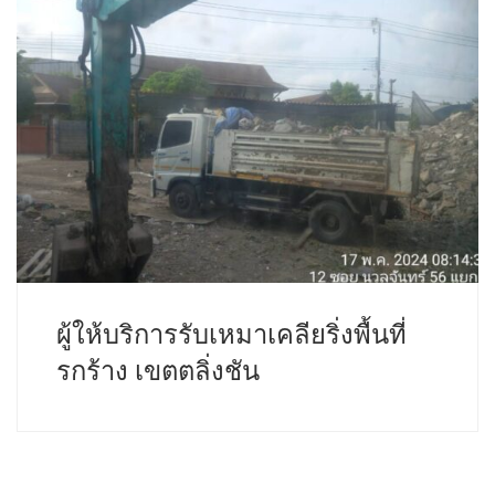
ผู้ให้บริการรับเหมาเคลียริ่งพื้นที่
รกร้าง เขตตลิ่งชัน