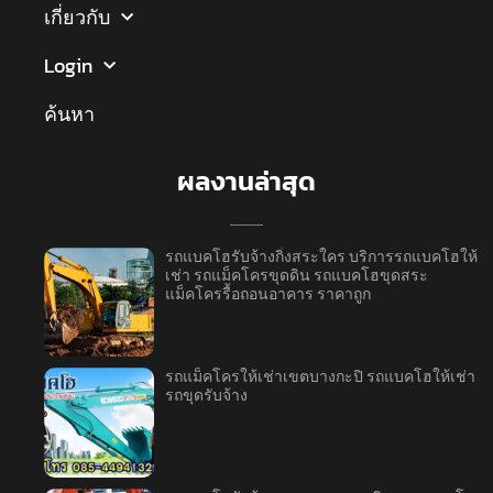
เกี่ยวกับ
Login
ค้นหา
ผลงานล่าสุด
รถแบคโฮรับจ้างกิ่งสระใคร บริการรถแบคโฮให้
เช่า รถแม็คโครขุดดิน รถแบคโฮขุดสระ
แม็คโครรื้อถอนอาคาร ราคาถูก
รถแม็คโครให้เช่าเขตบางกะปิ รถแบคโฮให้เช่า
รถขุดรับจ้าง