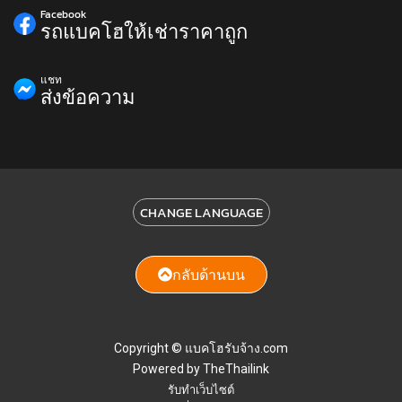
Facebook
รถแบคโฮให้เช่าราคาถูก
แชท
ส่งข้อความ
CHANGE LANGUAGE
กลับด้านบน
Copyright © แบคโฮรับจ้าง.com
Powered by TheThailink
รับทำเว็บไซต์