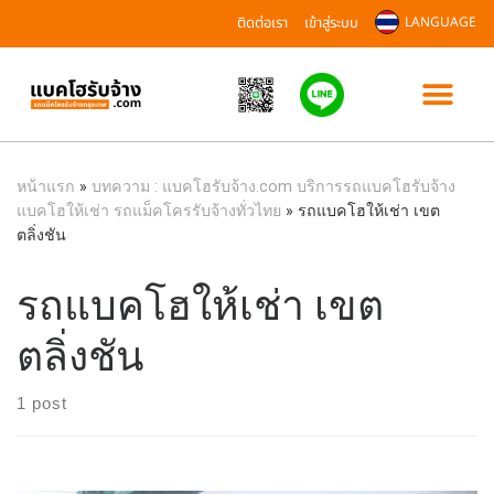
ติดต่อเรา
เข้าสู่ระบบ
LANGUAGE
หน้าแรก
»
บทความ : แบคโฮรับจ้าง.com บริการรถแบคโฮรับจ้าง
แบคโฮให้เช่า รถแม็คโครรับจ้างทั่วไทย
»
รถแบคโฮให้เช่า เขต
ตลิ่งชัน
รถแบคโฮให้เช่า เขต
ตลิ่งชัน
1 post