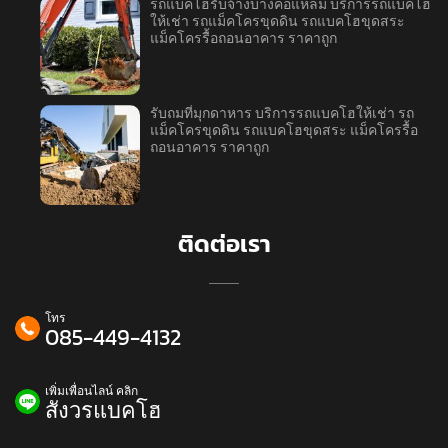
รถแบคโฮรับจ้างบางคอแหลม บริการรถแบคโฮ
ให้เช่า รถแม็คโครขุดดิน รถแบคโฮขุดสระ
แม็คโครรื้อถอนอาคาร ราคาถูก
รับถมที่มุกดาหาร บริการรถแบคโฮให้เช่า รถ
แม็คโครขุดดิน รถแบคโฮขุดสระ แม็คโครรื้อ
ถอนอาคาร ราคาถูก
ติดต่อเรา
โทร
085-449-4132
เพิ่มเพื่อนไลน์ คลิก
สังวรแบคโฮ