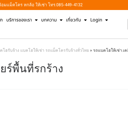
น พร้อมแม็คโคร หกล้อ ให้เช่า โทร.085-449-4132
ัก
บริการของเรา
บทความ
เกี่ยวกับ
Login
ฮรับจ้าง แบคโฮให้เช่า รถแม็คโครรับจ้างทั่วไทย
»
รถแบคโฮให้เช่า.เคลีย
ร์พื้นที่รกร้าง