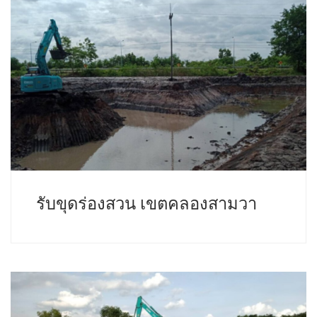
รับขุดร่องสวน เขตคลองสามวา