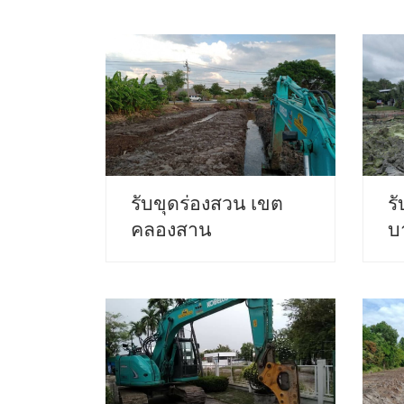
รับขุดร่องสวน เขต
ร
คลองสาน
บ