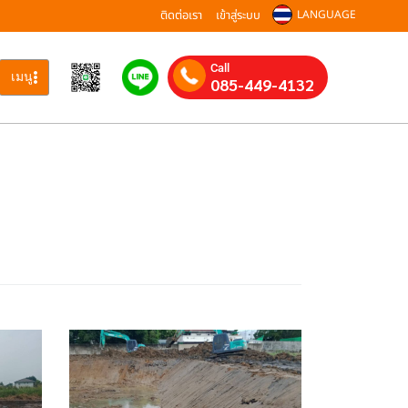
ติดต่อเรา
เข้าสู่ระบบ
LANGUAGE
Call
เมนู
085-449-4132