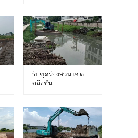
รับขุดร่องสวน เขต
ตลื่งชัน