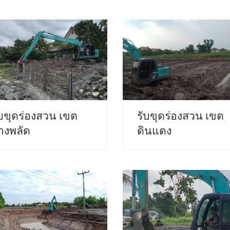
ับขุดร่องสวน เขต
รับขุดร่องสวน เขต
างพลัด
ดินแดง