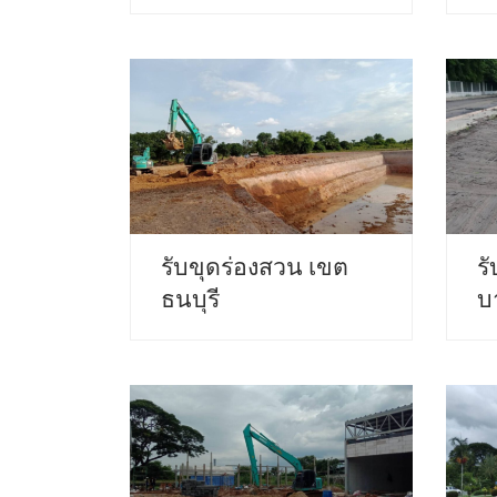
รับขุดร่องสวน เขต
ร
ธนบุรี
บ