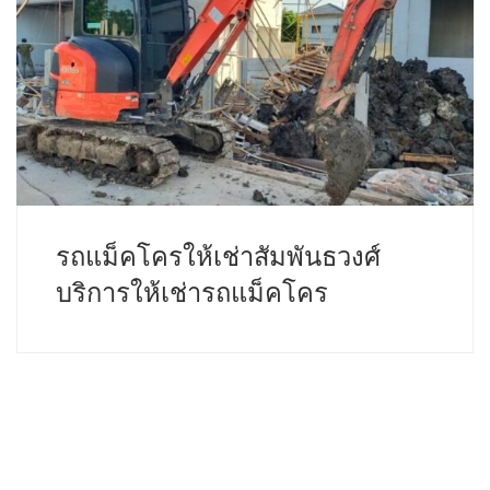
รถแม็คโครให้เช่าสัมพันธวงศ์
บริการให้เช่ารถแม็คโคร