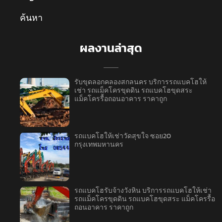
ค้นหา
ผลงานล่าสุด
รับขุดลอกคลองสกลนคร บริการรถแบคโฮให้
เช่า รถแม็คโครขุดดิน รถแบคโฮขุดสระ
แม็คโครรื้อถอนอาคาร ราคาถูก
รถแบคโฮให้เช่าวัดสุขใจ ซอย20
กรุงเทพมหานคร
รถแบคโฮรับจ้างวังหิน บริการรถแบคโฮให้เช่า
รถแม็คโครขุดดิน รถแบคโฮขุดสระ แม็คโครรื้อ
ถอนอาคาร ราคาถูก