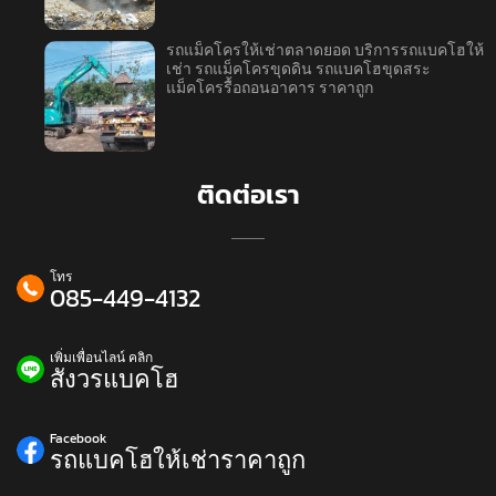
รถแม็คโครให้เช่าตลาดยอด บริการรถแบคโฮให้
เช่า รถแม็คโครขุดดิน รถแบคโฮขุดสระ
แม็คโครรื้อถอนอาคาร ราคาถูก
ติดต่อเรา
โทร
085-449-4132
เพิ่มเพื่อนไลน์ คลิก
สังวรแบคโฮ
Facebook
รถแบคโฮให้เช่าราคาถูก