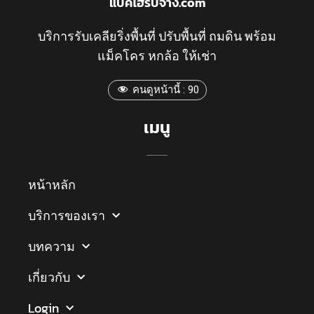
แบคโฮรับจ้าง.com
บริการรับเคลียริ่งพื้นที่ ปรับพื้นที่ ถมดิน พร้อม
แม็คโคร หกล้อ ให้เช่า
คนดูหน้านี้ :
90
เมนู
หน้าหลัก
บริการของเรา
บทความ
เกี่ยวกับ
Login