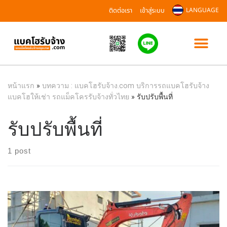
ติดต่อเรา
เข้าสู่ระบบ
LANGUAGE
หน้าแรก
»
บทความ : แบคโฮรับจ้าง.com บริการรถแบคโฮรับจ้าง
แบคโฮให้เช่า รถแม็คโครรับจ้างทั่วไทย
»
รับปรับพื้นที่
รับปรับพื้นที่
1 post