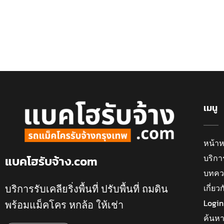
เมนู
หน้าห
บริก
แบคโฮรับจ้าง.com
บทคว
บริการรับเคลียริ่งพื้นที่ ปรับพื้นที่ ถมดิน
เกี่ยว
Login
พร้อมแม็คโคร หกล้อ ให้เช่า
ค้นห