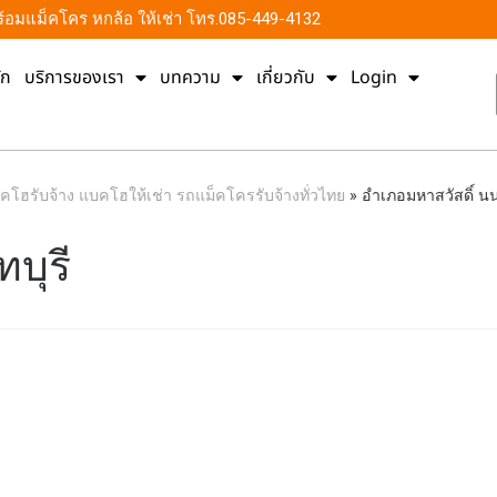
น พร้อมแม็คโคร หกล้อ ให้เช่า โทร.085-449-4132
ัก
บริการของเรา
บทความ
เกี่ยวกับ
Login
ฮรับจ้าง แบคโฮให้เช่า รถแม็คโครรับจ้างทั่วไทย
»
อำเภอมหาสวัสดิ์ นน
บุรี