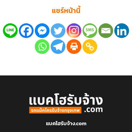
แชร์หน้านี้
แบคโฮรับจ้าง.com