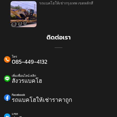
รถแบคโฮให้เช่ากรุงเทพ เขตหลักสี่
ติดต่อเรา
โทร
085-449-4132
เพิ่มเพื่อนไลน์ คลิก
สังวรแบคโฮ
Facebook
รถแบคโฮให้เช่าราคาถูก
แชท