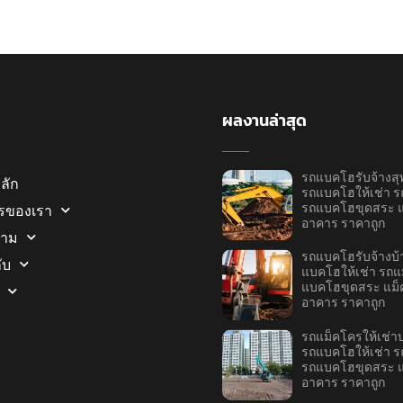
ผลงานล่าสุด
รถแบคโฮรับจ้างสุ
ลัก
รถแบคโฮให้เช่า ร
รถแบคโฮขุดสระ แ
ารของเรา
อาคาร ราคาถูก
าม
รถแบคโฮรับจ้างบ
กับ
แบคโฮให้เช่า รถแ
แบคโฮขุดสระ แม็
อาคาร ราคาถูก
า
รถแม็คโครให้เช่า
รถแบคโฮให้เช่า ร
รถแบคโฮขุดสระ แ
อาคาร ราคาถูก