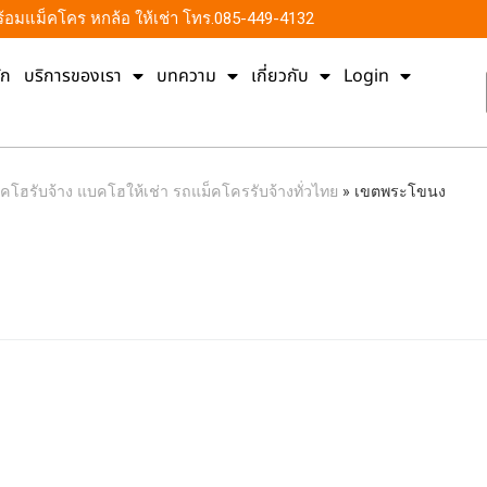
น พร้อมแม็คโคร หกล้อ ให้เช่า โทร.085-449-4132
ัก
บริการของเรา
บทความ
เกี่ยวกับ
Login
ฮรับจ้าง แบคโฮให้เช่า รถแม็คโครรับจ้างทั่วไทย
»
เขตพระโขนง