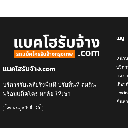
เมนู
หน้าห
บริก
แบคโฮรับจ้าง.com
บทคว
บริการรับเคลียริ่งพื้นที่ ปรับพื้นที่ ถมดิน
เกี่ยว
Login
พร้อมแม็คโคร หกล้อ ให้เช่า
ค้นห
คนดูหน้านี้ :
20