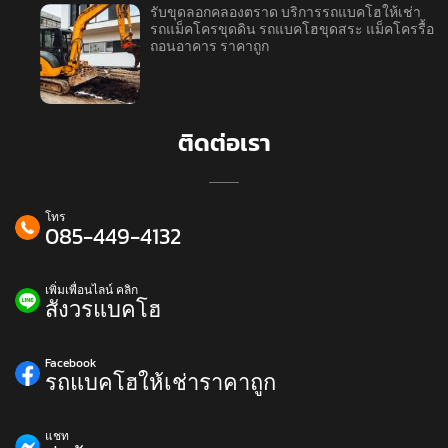
รับขุดลอกคลองตราด บริการรถแบคโฮให้เช่า
รถแม็คโครขุดดิน รถแบคโฮขุดสระ แม็คโครรื้อ
ถอนอาคาร ราคาถูก
ติดต่อเรา
โทร
085-449-4132
เพิ่มเพื่อนไลน์ คลิก
สังวรแบคโฮ
Facebook
รถแบคโฮให้เช่าราคาถูก
แชท