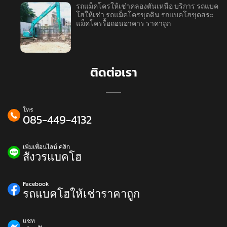
รถแม็คโครให้เช่าคลองตันเหนือ บริการ รถแบค
โฮให้เช่า รถแม็คโครขุดดิน รถแบคโฮขุดสระ
แม็คโครรื้อถอนอาคาร ราคาถูก
ติดต่อเรา
โทร
085-449-4132
เพิ่มเพื่อนไลน์ คลิก
สังวรแบคโฮ
Facebook
รถแบคโฮให้เช่าราคาถูก
แชท